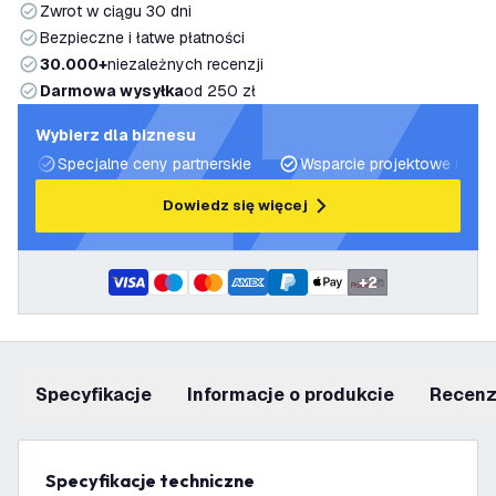
Zwrot w ciągu 30 dni
Bezpieczne i łatwe płatności
30.000+
niezależnych recenzji
Darmowa wysyłka
od 250 zł
Wybierz dla biznesu
Specjalne ceny partnerskie
Wsparcie projektowe i plan
Dowiedz się więcej
+
2
Specyfikacje
informacje o produkcie
recen
Specyfikacje techniczne