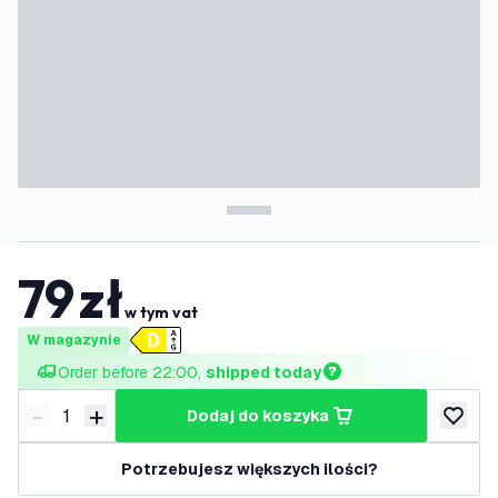
79
zł
w tym vat
W magazynie
Order before 22:00, 
shipped today
-
+
dodaj do koszyka
Zmniejsz ilość
Zwiększ ilość
dodaj d
Potrzebujesz większych ilości?