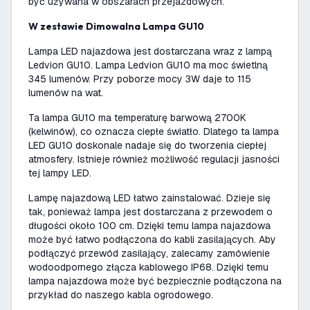
być używana w obszarach przejazdowych.
W zestawie Dimowalna Lampa GU10
Lampa LED najazdowa jest dostarczana wraz z lampą
Ledvion GU10. Lampa Ledvion GU10 ma moc świetlną
345 lumenów. Przy poborze mocy 3W daje to 115
lumenów na wat.
Ta lampa GU10 ma temperaturę barwową 2700K
(kelwinów), co oznacza ciepłe światło. Dlatego ta lampa
LED GU10 doskonale nadaje się do tworzenia ciepłej
atmosfery. Istnieje również możliwość regulacji jasności
tej lampy LED.
Lampę najazdową LED łatwo zainstalować. Dzieje się
tak, ponieważ lampa jest dostarczana z przewodem o
długości około 100 cm. Dzięki temu lampa najazdowa
może być łatwo podłączona do kabli zasilających. Aby
podłączyć przewód zasilający, zalecamy zamówienie
wodoodpornego złącza kablowego IP68. Dzięki temu
lampa najazdowa może być bezpiecznie podłączona na
przykład do naszego kabla ogrodowego.