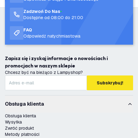
Zadzwoń Do Nas
Dostępne od 08:00 do 21:00
FAQ
Odpowiedź natychmiastowa
Zapisz się i zyskaj informacje o nowościach i
promocjach w naszym sklepie
Chcesz być na bieżąco z Lampyshop?
Subskrybuj!
Obsługa klienta
Obsługa klienta
Wysyłka
Zwróć produkt
Metody płatności