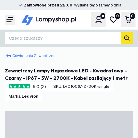
Zamówione przed 22:00,
wysłane tego samego dnia
0
0
Konto
Moja lista ż
Kos
Menu
Czego szukasz?
Szuk
Oświetlenie Zewnętrzne
Zewnętrzny Lampy Najazdowe LED - Kwadratowy -
Czarny - IP67 - 3W - 2700K - Kabel zasilający 1 metr
5.0 (2)
SKU
:
LVO10067-2700K-single
5 Gwiazdki oceny
Marka
:
Ledvion