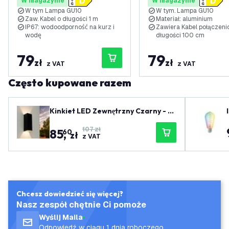
W magazynie
W magazynie
- 3W - 2700K - Kabel
- 3W - 6500K - Kabel
W tym Lampa GU10
W tym. Lampa GU10
zasilający 1 metr
zasilający 1 metr
Zaw. Kabel o długości 1 m
Materiał: aluminium
IP67: wodoodporność na kurz i
Zawiera Kabel połączeni
wodę
długości 100 cm
79
79
zł
zł
z VAT
z VAT
Często kupowane razem
Kinkiet LED Zewnętrzny Czarny - D
wustronny - 3000K - 2x4,5W - IP54
107 zł
85
,
60
zł
z VAT
Chcesz dowiedzieć się więcej?
Nasz zespół chętnie Ci pomoże
Wyślij Maila
Odpowiedź w ciągu 1 dnia roboczego