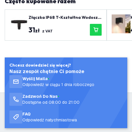
Często kupowane razem
Złączka IP68 T-Kształtna Wodoszc
zelna
31
zł
z VAT
Chcesz dowiedzieć się więcej?
Nasz zespół chętnie Ci pomoże
Wyślij Maila
Odpowiedź w ciągu 1 dnia roboczego
Zadzwoń Do Nas
Dostępne od 08:00 do 21:00
FAQ
Odpowiedź natychmiastowa