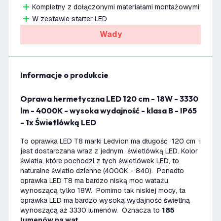
Kompletny z dołączonymi materiałami montażowymi
W zestawie starter LED
Wady
informacje o produkcie
Oprawa hermetyczna LED 120 cm - 18W - 3330
lm - 4000K - wysoka wydajność - klasa B - IP65
- 1x Świetlówką LED
To oprawka LED T8 marki Ledvion ma długość 120 cm i
jest dostarczana wraz z jednym świetlówką LED. Kolor
światła, które pochodzi z tych świetlówek LED, to
naturalne światło dzienne (4000K - 840). Ponadto
oprawka LED T8 ma bardzo niską moc watażu
wynoszącą tylko 18W. Pomimo tak niskiej mocy, ta
oprawka LED ma bardzo wysoką wydajność świetlną
wynoszącą aż 3330 lumenów. Oznacza to
185
lumenów na wat
.