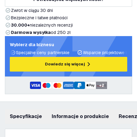
Zwrot w ciągu 30 dni
Bezpieczne i łatwe płatności
30.000+
niezależnych recenzji
Darmowa wysyłka
od 250 zł
Wybierz dla biznesu
Specjalne ceny partnerskie
Wsparcie projektowe i plan
Dowiedz się więcej
+
2
Specyfikacje
informacje o produkcie
recen