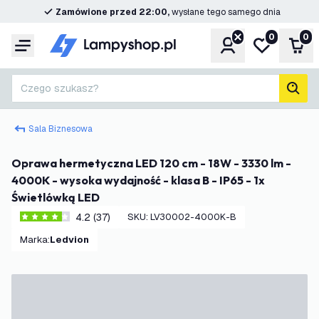
Zamówione przed 22:00,
wysłane tego samego dnia
0
0
Konto
Moja lista ż
Kos
Menu
Czego szukasz?
Szuk
Sala Biznesowa
Oprawa hermetyczna LED 120 cm - 18W - 3330 lm -
4000K - wysoka wydajność - klasa B - IP65 - 1x
Świetlówką LED
4.2 (37)
SKU
:
LV30002-4000K-B
4.2 Gwiazdki oceny
Marka
:
Ledvion