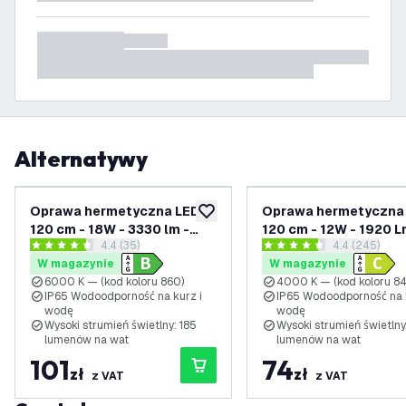
Alternatywy
Oprawa hermetyczna LED
Oprawa hermetyczna
dodaj do listy życzeń
120 cm - 18W - 3330 lm -
120 cm - 12W - 1920 L
otwórz panel recenzji
4.4 (35)
otwórz panel
4.4 (245)
6500K - wysoka wydajność
4000K - IP65 - 1x
4.4 Gwiazdki oceny
4.4 Gwiazdki oceny
W magazynie
W magazynie
- klasa B - IP65 - 1x
Świetlówką LED
6000 K — (kod koloru 860)
4000 K — (kod koloru 8
Świetlówką LED
IP65 Wodoodporność na kurz i
IP65 Wodoodporność na 
wodę
wodę
Wysoki strumień świetlny: 185
Wysoki strumień świetlny
lumenów na wat
lumenów na wat
101
74
zł
zł
z VAT
z VAT