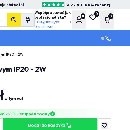
je płatności
9.2 • 40.000+ recenzji
4.6 Gwiazdki oceny
Współpracować jak
0
Moja lista życzeń
0
profesjonalista?
Konto
Koszyk
Szukaj
Odkryj korzyści
biznesowe
Obsługa klie
Obsługa klien
wym IP20 - 2W
owym IP20 - 2W
ł
w tym vat
ore 22:00, 
shipped today
dodaj do koszyka
lość
większ ilość
dodaj do listy 