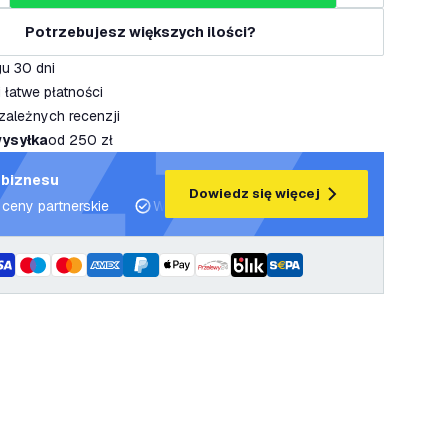
Potrzebujesz większych ilości?
u 30 dni
 łatwe płatności
zależnych recenzji
ysyłka
od 250 zł
 biznesu
Dowiedz się więcej
 ceny partnerskie
Wsparcie projektowe i plany oświetleniowe