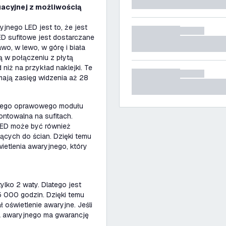
uacyjnej z możliwością
jnego LED jest to, że jest
ED sufitowe jest dostarczane
awo, w lewo, w górę i biała
ą w połączeniu z płytą
 niż na przykład naklejki. Te
 mają zasięg widzenia aż 28
 tego oprawowego modułu
ontowalna na sufitach.
LED może być również
cych do ścian. Dzięki temu
etlenia awaryjnego, który
lko 2 waty. Dlatego jest
 000 godzin. Dzięki temu
 oświetlenie awaryjne. Jeśli
nia awaryjnego ma gwarancję