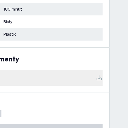
180 minut
Biały
Plastik
umenty