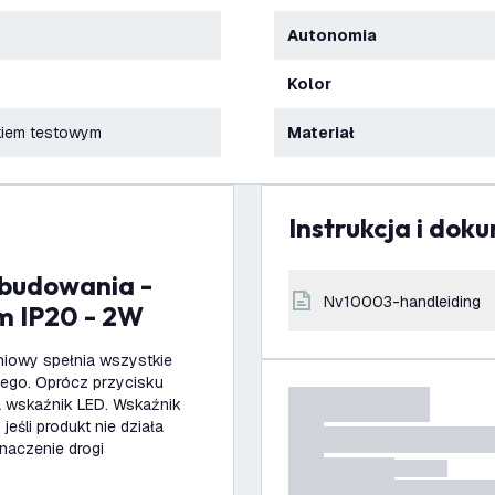
Autonomia
Kolor
skiem testowym
Materiał
Instrukcja i dok
nv10003-handleiding
ym IP20 - 2W
niowy spełnia wszystkie
nego. Oprócz przycisku
a wskaźnik LED. Wskaźnik
eśli produkt nie działa
naczenie drogi