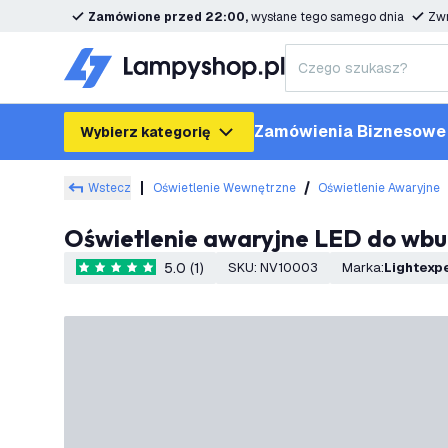
Zamówione przed 22:00,
wysłane tego samego dnia
Zwr
Zamówienia Biznesowe
Wybierz kategorię
Wstecz
Oświetlenie Wewnętrzne
Oświetlenie Awaryjne
Oświetlenie awaryjne LED do wbu
5.0 (1)
SKU
:
NV10003
Marka
:
Lightexp
5 Gwiazdki oceny