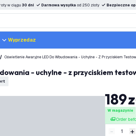
oty w ciągu
30 dni
Darmowa wysyłka
od 250 złoty
Bezpieczne opc
Wyprzedaz
Oświetlenie Awaryjne LED Do Wbudowania - Uchylne - Z Przyciskiem Testo
dowania - uchylne - z przyciskiem test
ert
189
z
W magazynie
Order bef
-
+
Zmniejsz i
Z