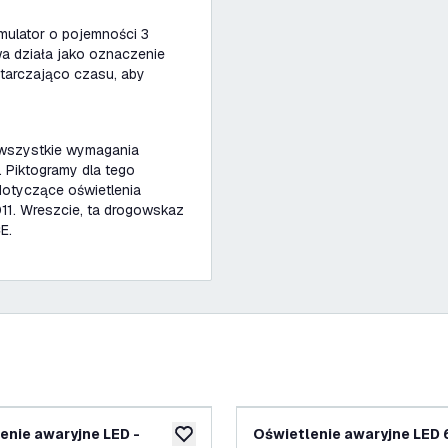
mulator o pojemności 3
wa działa jako oznaczenie
starczająco czasu, aby
 wszystkie wymagania
 Piktogramy dla tego
dotyczące oświetlenia
011. Wreszcie, ta drogowskaz
E.
enie awaryjne LED -
Oświetlenie awaryjne LED 
ń
dodaj do listy życzeń