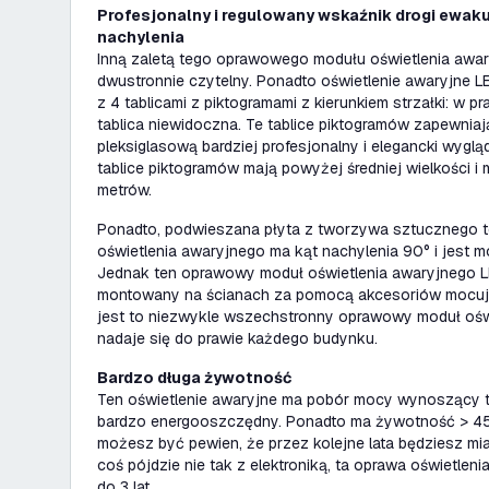
Profesjonalny i regulowany wskaźnik drogi ewak
nachylenia
Inną zaletą tego oprawowego modułu oświetlenia awary
dwustronnie czytelny. Ponadto oświetlenie awaryjne L
z 4 tablicami z piktogramami z kierunkiem strzałki: w pr
tablica niewidoczna. Te tablice piktogramów zapewniaj
pleksiglasową bardziej profesjonalny i elegancki wygląd
tablice piktogramów mają powyżej średniej wielkości i
metrów.
Ponadto, podwieszana płyta z tworzywa sztucznego
oświetlenia awaryjnego ma kąt nachylenia 90° i jest m
Jednak ten oprawowy moduł oświetlenia awaryjnego 
montowany na ścianach za pomocą akcesoriów mocują
jest to niezwykle wszechstronny oprawowy moduł oświ
nadaje się do prawie każdego budynku.
Bardzo długa żywotność
Ten oświetlenie awaryjne ma pobór mocy wynoszący ty
bardzo energooszczędny. Ponadto ma żywotność > 45
możesz być pewien, że przez kolejne lata będziesz miał
coś pójdzie nie tak z elektroniką, ta oprawa oświetle
do 3 lat.