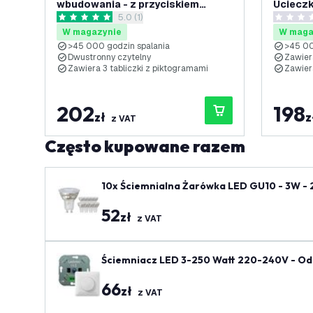
wbudowania - z przyciskiem
Ucieczk
otwórz panel recenzji
5.0 (1)
testowym - IP20
5 Gwiazdki oceny
0 Gwiazd
W magazynie
W maga
>45 000 godzin spalania
>45 00
Dwustronny czytelny
Zawier
Zawiera 3 tabliczki z piktogramami
Zawier
202
198
zł
z
z VAT
Często kupowane razem
10x Ściemnialna Żarówka LED GU10 - 3W -
52
zł
z VAT
Ściemniacz LED 3-250 Watt 220-240V - Odc
66
zł
z VAT