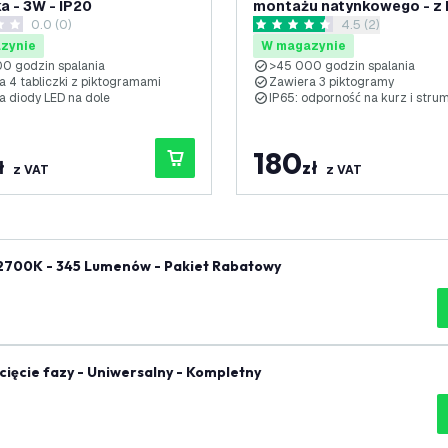
a - 3W - IP20
montażu natynkowego - z b
0.0 (0)
otwórz panel rece
4.5 (2)
przyciskiem testowym - I
ki oceny
4.5 Gwiazdki oceny
zynie
W magazynie
0 godzin spalania
>45 000 godzin spalania
a 4 tabliczki z piktogramami
Zawiera 3 piktogramy
a diody LED na dole
IP65: odporność na kurz i stru
180
ł
zł
z VAT
z VAT
 2700K - 345 Lumenów - Pakiet Rabatowy
ięcie fazy - Uniwersalny - Kompletny