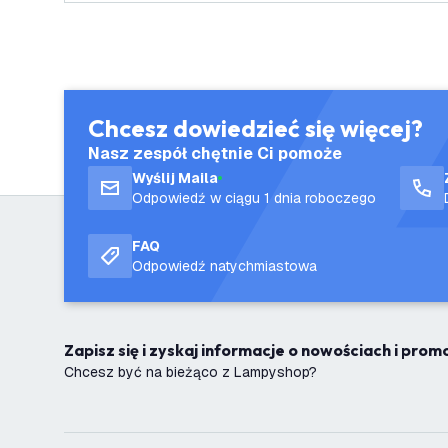
Chcesz dowiedzieć się więcej?
Nasz zespół chętnie Ci pomoże
Wyślij Maila
Odpowiedź w ciągu 1 dnia roboczego
FAQ
Odpowiedź natychmiastowa
Zapisz się i zyskaj informacje o nowościach i pro
Chcesz być na bieżąco z Lampyshop?