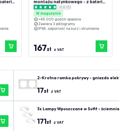
aterią i
montażu natynkowego - z baterią i
na
nzji
otwórz panel recenzji
4.8 (5)
P65
przyciskiem testowym - IP65
4.8 Gwiazdki oceny
0 G
W magazynie
W
>45 000 godzin spalania
>
Zawiera 3 piktogramy
Z
mienie
IP65: odporność na kurz i strumienie
I
167
2
zł
z VAT
2-Krotna ramka pokrywy - gniazdo elektryczn
17
zł
z VAT
3x Lampy Wpuszczane w Sufit - ściemniane - IP
171
zł
z VAT