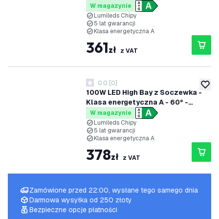
192lm/W - 6000K - IP65 -
W magazynie
Możliwość przyciemniania
Lumileds Chipy
5 lat gwarancji
Klasa energetyczna A
361
zł
z VAT
0.0
[
0
]
0 Gwiazdki oceny
dodaj 
100W LED High Bay z Soczewka -
Klasa energetyczna A - 60° -
192lm/W - 6000K - IP65 -
W magazynie
Możliwość przyciemniania
Lumileds Chipy
5 lat gwarancji
Klasa energetyczna A
378
zł
z VAT
Zamówione przed 22:00, wysłane tego samego dnia
Darmowa wysyłka od 250 złoty
Bezpieczne opcje płatności