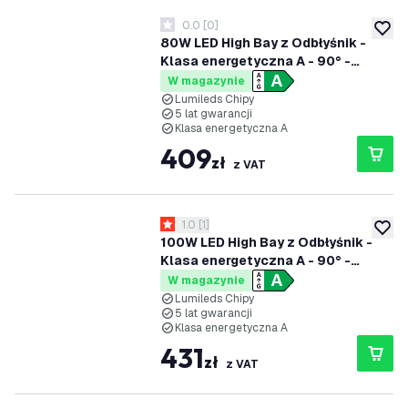
0.0
[
0
]
0 Gwiazdki oceny
dodaj 
80W LED High Bay z Odbłyśnik -
Klasa energetyczna A - 90° -
192lm/W - 6000K - IP65 -
W magazynie
Możliwość przyciemniania
Lumileds Chipy
5 lat gwarancji
Klasa energetyczna A
409
zł
z VAT
otwórz panel recenzji
1.0
[
1
]
1 Gwiazdki oceny
dodaj 
100W LED High Bay z Odbłyśnik -
Klasa energetyczna A - 90° -
192lm/W - 6000K - IP65 -
W magazynie
Możliwość przyciemniania
Lumileds Chipy
5 lat gwarancji
Klasa energetyczna A
431
zł
z VAT