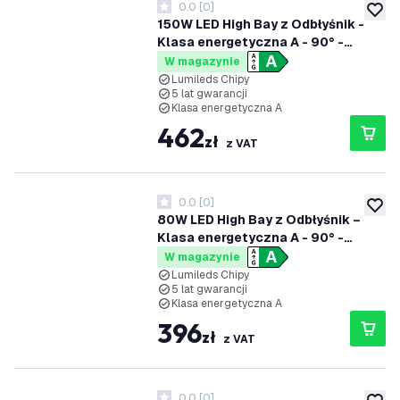
0.0
[
0
]
0 Gwiazdki oceny
dodaj 
150W LED High Bay z Odbłyśnik -
Klasa energetyczna A - 90° -
192lm/W - 4000K - IP65 -
W magazynie
Możliwość przyciemniania
Lumileds Chipy
5 lat gwarancji
Klasa energetyczna A
462
zł
z VAT
0.0
[
0
]
0 Gwiazdki oceny
dodaj 
80W LED High Bay z Odbłyśnik –
Klasa energetyczna A - 90° -
192lm/W - 4000K - IP65 -
W magazynie
Możliwość ściemniania - 5 lat
Lumileds Chipy
5 lat gwarancji
gwarancji - Copy
Klasa energetyczna A
396
zł
z VAT
0.0
[
0
]