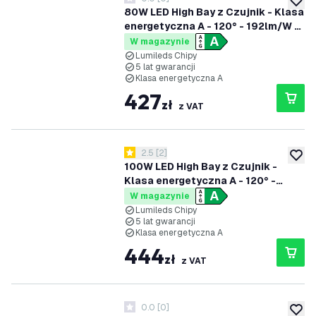
0 Gwiazdki oceny
dodaj 
80W LED High Bay z Czujnik - Klasa
energetyczna A - 120° - 192lm/W -
6000K - IP65 - Możliwość
W magazynie
przyciemniania
Lumileds Chipy
5 lat gwarancji
Klasa energetyczna A
427
zł
z VAT
otwórz panel recenzji
2.5
[
2
]
2.5 Gwiazdki oceny
dodaj 
100W LED High Bay z Czujnik -
Klasa energetyczna A - 120° -
192lm/W - 6000K - IP65 -
W magazynie
Możliwość przyciemniania
Lumileds Chipy
5 lat gwarancji
Klasa energetyczna A
444
zł
z VAT
0.0
[
0
]
0 Gwiazdki oceny