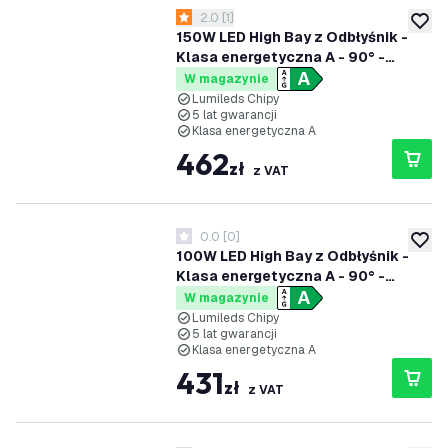
otwórz panel recenzji
2.0
[
1
]
2 Gwiazdki oceny
dodaj 
150W LED High Bay z Odbłyśnik -
Klasa energetyczna A - 90° -
192lm/W - 6000K - IP65 -
W magazynie
Możliwość przyciemniania
Lumileds Chipy
5 lat gwarancji
Klasa energetyczna A
462
zł
z VAT
0.0
[
0
]
0 Gwiazdki oceny
dodaj 
100W LED High Bay z Odbłyśnik -
Klasa energetyczna A - 90° -
192lm/W - 4000K - IP65 -
W magazynie
Możliwość przyciemniania
Lumileds Chipy
5 lat gwarancji
Klasa energetyczna A
431
zł
z VAT