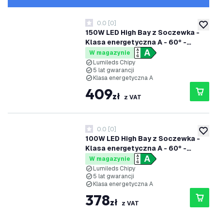
0.0
[
0
]
0 Gwiazdki oceny
dodaj 
150W LED High Bay z Soczewka -
Klasa energetyczna A - 60° -
192lm/W - 6000K - IP65 -
W magazynie
Możliwość przyciemniania
Lumileds Chipy
5 lat gwarancji
Klasa energetyczna A
409
zł
z VAT
0.0
[
0
]
0 Gwiazdki oceny
dodaj 
100W LED High Bay z Soczewka -
Klasa energetyczna A - 60° -
192lm/W - 4000K - IP65 -
W magazynie
Możliwość przyciemniania
Lumileds Chipy
5 lat gwarancji
Klasa energetyczna A
378
zł
z VAT