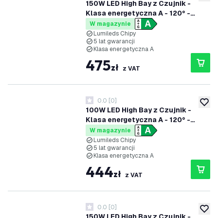
dodaj 
150W LED High Bay z Czujnik -
Klasa energetyczna A - 120° -
192lm/W - 6000K - IP65 -
W magazynie
Możliwość przyciemniania
Lumileds Chipy
5 lat gwarancji
Klasa energetyczna A
475
zł
z VAT
0.0
[
0
]
0 Gwiazdki oceny
dodaj 
100W LED High Bay z Czujnik -
Klasa energetyczna A - 120° -
192lm/W - 4000K - IP65 -
W magazynie
Możliwość przyciemniania
Lumileds Chipy
5 lat gwarancji
Klasa energetyczna A
444
zł
z VAT
0.0
[
0
]
0 Gwiazdki oceny
dodaj 
150W LED High Bay z Czujnik -