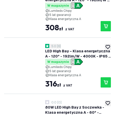
energetyczna A - 120° - 192lm/W -
4000K - IP65 - Możliwość
W magazynie
przyciemniania
Lumileds Chipy
5 lat gwarancji
Klasa energetyczna A
308
zł
z VAT
otwórz panel recenzji
5.0
[
6
]
5 Gwiazdki oceny
dodaj 
LED High Bay – Klasa energetyczna
A - 120° - 192lm/W - 4000K - IP65 -
Możliwość ściemniania - 5 lat
W magazynie
gwarancji
Lumileds Chipy
5 lat gwarancji
Klasa energetyczna A
316
zł
z VAT
0.0
[
0
]
0 Gwiazdki oceny
dodaj 
80W LED High Bay z Soczewka -
Klasa energetyczna A - 60° -