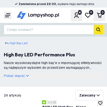
Zamówione przed 22:00,
wysłane tego samego dnia
0
0
Konto
Moja lista ż
Kos
Menu
Czego szukasz?
Szuk
High Bay Led
High Bay LED Performance Plus
Nasze wysokowydajne high bay'e o imponującej efektywności
są najlepszym wyborem do przestrzeni wymagających
maksymalnego natężenia światła i oszczędności energii. Te
Pokaż więcej
żarówki LED są idealne do dużych z
filtruj
24
artykuły
Zalecany
otwórz panel recenzji
4.4
[
8
]
4.4 Gwiazdki oceny
dodaj 