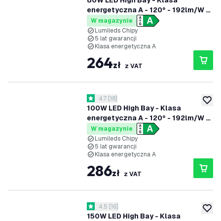
80W LED High Bay - Klasa
energetyczna A - 120° - 192lm/W -
6000K - IP65 - Możliwość
W magazynie
przyciemniania
Lumileds Chipy
5 lat gwarancji
Klasa energetyczna A
264
zł
z VAT
otwórz panel recenzji
4.7
[
18
]
4.7 Gwiazdki oceny
dodaj 
100W LED High Bay - Klasa
energetyczna A - 120° - 192lm/W -
6000K - IP65 - Możliwość
W magazynie
przyciemniania
Lumileds Chipy
5 lat gwarancji
Klasa energetyczna A
286
zł
z VAT
otwórz panel recenzji
4.5
[
16
]
4.5 Gwiazdki oceny
dodaj 
150W LED High Bay - Klasa