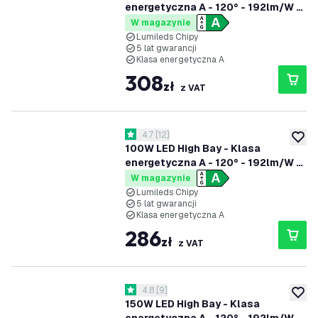
energetyczna A - 120° - 192lm/W -
6000K - IP65 - Możliwość
W magazynie
przyciemniania
Lumileds Chipy
5 lat gwarancji
Klasa energetyczna A
308
zł
z VAT
otwórz panel recenzji
4.7
[
12
]
4.7 Gwiazdki oceny
dodaj 
100W LED High Bay - Klasa
energetyczna A - 120° - 192lm/W -
4000K - IP65 - Możliwość
W magazynie
przyciemniania
Lumileds Chipy
5 lat gwarancji
Klasa energetyczna A
286
zł
z VAT
otwórz panel recenzji
4.8
[
9
]
4.8 Gwiazdki oceny
dodaj 
150W LED High Bay - Klasa