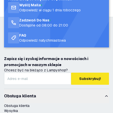
Wyślij Maila
Odpowiedź w ciągu 1 dnia roboczego
Zadzwoń Do Nas
Dostępne od 08:00 do 21:00
FAQ
Odpowiedź natychmiastowa
Zapisz się i zyskaj informacje o nowościach i
promocjach w naszym sklepie
Chcesz być na bieżąco z Lampyshop?
Subskrybuj!
Obsługa klienta
Obsługa klienta
Wysyłka