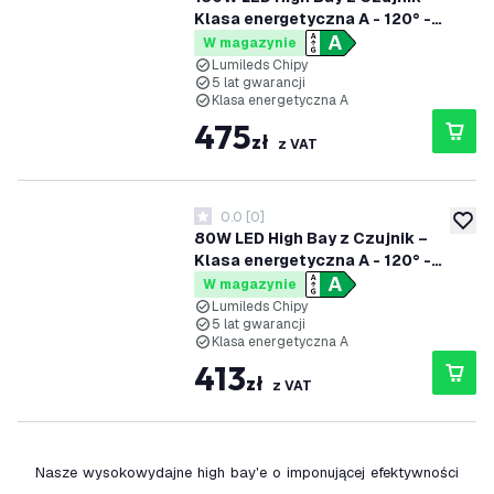
Klasa energetyczna A - 120° -
192lm/W - 4000K - IP65 -
W magazynie
Możliwość przyciemniania
Lumileds Chipy
5 lat gwarancji
Klasa energetyczna A
475
zł
z VAT
0.0
[
0
]
0 Gwiazdki oceny
dodaj 
80W LED High Bay z Czujnik –
Klasa energetyczna A - 120° -
192lm/W - 4000K - IP65 -
W magazynie
Możliwość ściemniania - 5 lat
Lumileds Chipy
5 lat gwarancji
gwarancji
Klasa energetyczna A
413
zł
z VAT
Nasze wysokowydajne high bay'e o imponującej efektywności