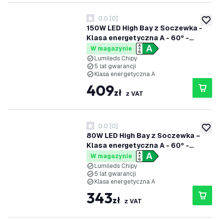
0.0
[
0
]
0 Gwiazdki oceny
dodaj 
150W LED High Bay z Soczewka -
Klasa energetyczna A - 60° -
192lm/W - 4000K - IP65 -
W magazynie
Możliwość przyciemniania
Lumileds Chipy
5 lat gwarancji
Klasa energetyczna A
409
zł
z VAT
0.0
[
0
]
0 Gwiazdki oceny
dodaj 
80W LED High Bay z Soczewka –
Klasa energetyczna A - 60° -
192lm/W - 4000K - IP65 -
W magazynie
Możliwość ściemniania - 5 lat
Lumileds Chipy
5 lat gwarancji
gwarancji - Copy
Klasa energetyczna A
343
zł
z VAT