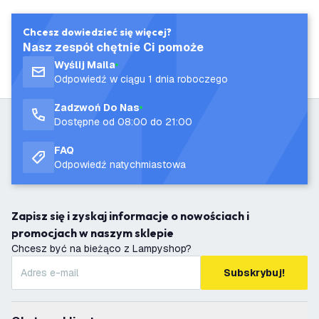
Chcesz dowiedzieć się więcej?
Nasz zespół chętnie Ci pomoże
Wyślij Maila
Odpowiedź w ciągu 1 dnia roboczego
Zadzwoń Do Nas
Dostępne od 08:00 do 21:00
FAQ
Odpowiedź natychmiastowa
Zapisz się i zyskaj informacje o nowościach i
promocjach w naszym sklepie
Chcesz być na bieżąco z Lampyshop?
Subskrybuj!