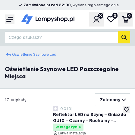
Zamówione przed 22:00,
wysłane tego samego dnia
0
0
Konto
Moja lista ż
Kos
Menu
Czego szukasz?
Szuk
Oswietlenie Szynowe Led
Oświetlenie Szynowe LED Poszczegolne
Miejsca
filtruj
10
artykuły
Zalecany
0.0
[
0
]
0 Gwiazdki oceny
dodaj 
Reflektor LED na Szynę – Gniazdo
GU10 – Czarny – Ruchomy –
Montowany Downlight –
W magazynie
125x95mm – Plug & Play
Łatwa instalacja