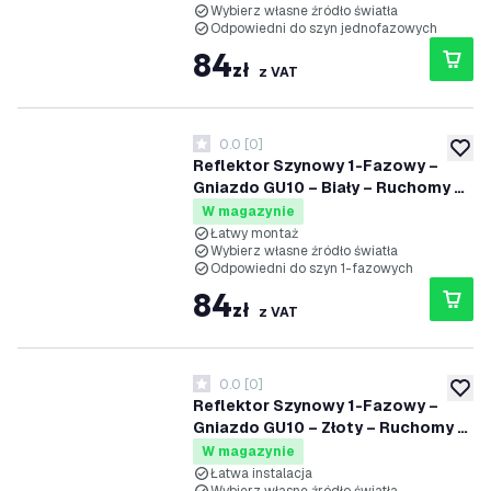
Wybierz własne źródło światła
Odpowiedni do szyn jednofazowych
84
zł
z VAT
0.0
[
0
]
0 Gwiazdki oceny
dodaj 
Reflektor Szynowy 1-Fazowy –
Gniazdo GU10 – Biały – Ruchomy –
Reflektor Natynkowy – 125x95mm
W magazynie
– Plug & Play
Łatwy montaż
Wybierz własne źródło światła
Odpowiedni do szyn 1-fazowych
84
zł
z VAT
0.0
[
0
]
0 Gwiazdki oceny
dodaj 
Reflektor Szynowy 1-Fazowy –
Gniazdo GU10 – Złoty – Ruchomy –
Reflektor Natynkowy – 125x95mm
W magazynie
– Plug & Play
Łatwa instalacja