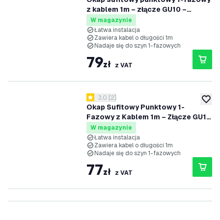
z kablem 1m – złącze GU10 –
czarny
W magazynie
Łatwa instalacja
Zawiera kabel o długości 1m
Nadaje się do szyn 1-fazowych
79
zł
z VAT
otwórz panel recenzji
3.0
[
2
]
3 Gwiazdki oceny
dodaj 
Okap Sufitowy Punktowy 1-
Fazowy z Kablem 1m – Złącze GU10
– Biały
W magazynie
Łatwa instalacja
Zawiera kabel o długości 1m
Nadaje się do szyn 1-fazowych
77
zł
z VAT