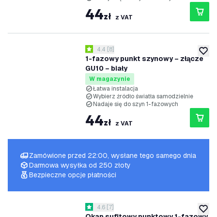
44
zł
z VAT
otwórz panel recenzji
4.4
[
8
]
4.4 Gwiazdki oceny
dodaj 
1-fazowy punkt szynowy – złącze
GU10 – biały
W magazynie
Łatwa instalacja
Wybierz źródło światła samodzielnie
Nadaje się do szyn 1-fazowych
44
zł
z VAT
Zamówione przed 22:00, wysłane tego samego dnia
Darmowa wysyłka od 250 złoty
Bezpieczne opcje płatności
otwórz panel recenzji
4.6
[
7
]
4.6 Gwiazdki oceny
dodaj 
Okap sufitowy punktowy 1-fazowy