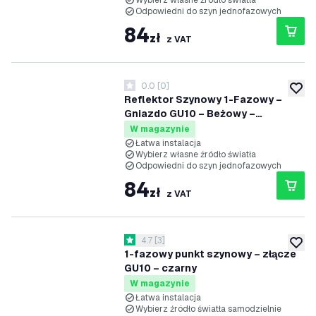
Wybierz własne źródło światła
Odpowiedni do szyn jednofazowych
84
zł
z VAT
0.0
[
0
]
0 Gwiazdki oceny
dodaj 
Reflektor Szynowy 1-Fazowy –
Gniazdo GU10 – Beżowy –
Ruchomy – Reflektor Natynkowy –
W magazynie
125x95mm – Plug & Play
Łatwa instalacja
Wybierz własne źródło światła
Odpowiedni do szyn jednofazowych
84
zł
z VAT
otwórz panel recenzji
4.7
[
3
]
4.7 Gwiazdki oceny
dodaj 
1-fazowy punkt szynowy – złącze
GU10 – czarny
W magazynie
Łatwa instalacja
Wybierz źródło światła samodzielnie