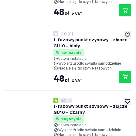
Nadaje się do szyn 1-fazowych
48
zł
z VAT
0.0
[
0
]
0 Gwiazdki oceny
dodaj 
1-fazowy punkt szynowy – złącze
GU10 – biały
W magazynie
Łatwa instalacja
Wybierz źródło światła samodzielnie
Nadaje się do szyn 1-fazowych
48
zł
z VAT
otwórz panel recenzji
4.0
[
4
]
4 Gwiazdki oceny
dodaj 
1-fazowy punkt szynowy – złącze
GU10 – czarny
W magazynie
Łatwa instalacja
Wybierz źródło światła samodzielnie
Nadaje się do szyn 1-fazowych