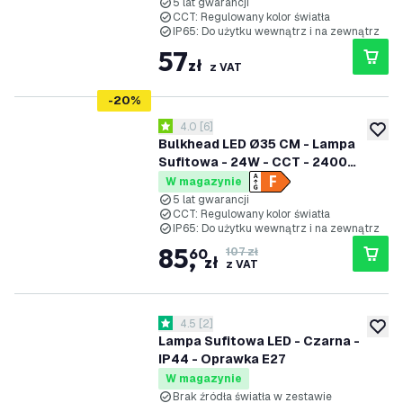
Wodoodporność - 5 lat gwarancji
5 lat gwarancji
CCT: Regulowany kolor światła
IP65: Do użytku wewnątrz i na zewnątrz
57
zł
z VAT
-
20
%
otwórz panel recenzji
4.0
[
6
]
4 Gwiazdki oceny
dodaj 
Bulkhead LED Ø35 CM - Lampa
Sufitowa - 24W - CCT - 2400
Lumenów - Czarny - IP65
W magazynie
Wodoodporność - 5 lat gwarancji
5 lat gwarancji
CCT: Regulowany kolor światła
IP65: Do użytku wewnątrz i na zewnątrz
85
,
60
107 zł
zł
z VAT
otwórz panel recenzji
4.5
[
2
]
4.5 Gwiazdki oceny
dodaj 
Lampa Sufitowa LED - Czarna -
IP44 - Oprawka E27
W magazynie
Brak źródła światła w zestawie