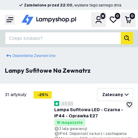
Zamówione przed 22:00,
wysłane tego samego dnia
0
0
Konto
Moja lista ż
Kos
Menu
Czego szukasz?
Szuk
Oswietlenie Zewnetrzne
Lampy Sufitowe Na Zewnatrz
filtruj
31
artykuły
Zalecany
-
25
%
otwórz panel recenzji
4.5
[
2
]
4.5 Gwiazdki oceny
dodaj 
Lampa Sufitowa LED - Czarna -
IP44 - Oprawka E27
W magazynie
3 lata gwarancji
IP44: Odporność na kurz i zachlapania