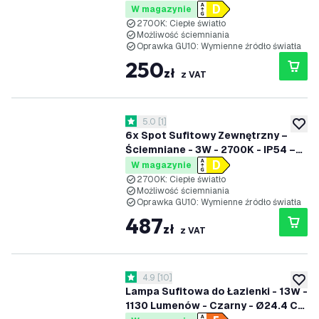
Czarny
W magazynie
2700K: Ciepłe światło
Możliwość ściemniania
Oprawka GU10: Wymienne źródło światła
250
zł
z VAT
otwórz panel recenzji
5.0
[
1
]
5 Gwiazdki oceny
dodaj 
6x Spot Sufitowy Zewnętrzny –
Ściemniane - 3W - 2700K - IP54 –
Czarny
W magazynie
2700K: Ciepłe światło
Możliwość ściemniania
Oprawka GU10: Wymienne źródło światła
487
zł
z VAT
otwórz panel recenzji
4.9
[
10
]
4.9 Gwiazdki oceny
dodaj 
Lampa Sufitowa do Łazienki - 13W -
1130 Lumenów - Czarny - Ø24.4 CM