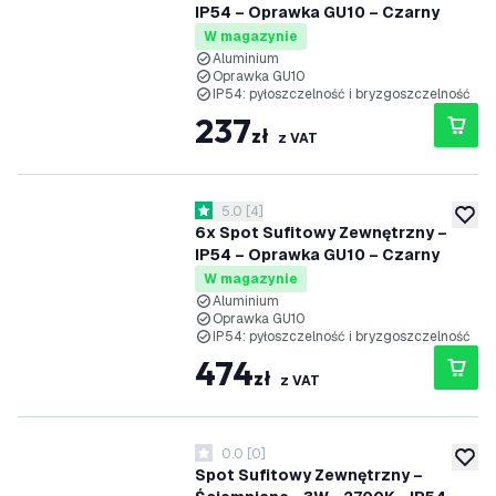
IP54 – Oprawka GU10 – Czarny
W magazynie
Aluminium
Oprawka GU10
IP54: pyłoszczelność i bryzgoszczelność
237
zł
z VAT
otwórz panel recenzji
5.0
[
4
]
5 Gwiazdki oceny
dodaj 
6x Spot Sufitowy Zewnętrzny –
IP54 – Oprawka GU10 – Czarny
W magazynie
Aluminium
Oprawka GU10
IP54: pyłoszczelność i bryzgoszczelność
474
zł
z VAT
0.0
[
0
]
0 Gwiazdki oceny
dodaj 
Spot Sufitowy Zewnętrzny –