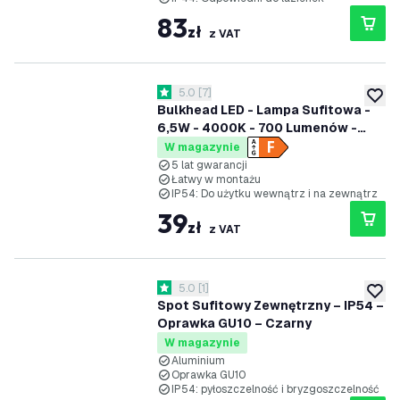
83
zł
z VAT
otwórz panel recenzji
5.0
[
7
]
5 Gwiazdki oceny
dodaj 
Bulkhead LED - Lampa Sufitowa -
6,5W - 4000K - 700 Lumenów -
Czarny - IP54 Wodoodporność - 5
W magazynie
lat gwarancji
5 lat gwarancji
Łatwy w montażu
IP54: Do użytku wewnątrz i na zewnątrz
39
zł
z VAT
otwórz panel recenzji
5.0
[
1
]
5 Gwiazdki oceny
dodaj 
Spot Sufitowy Zewnętrzny – IP54 –
Oprawka GU10 – Czarny
W magazynie
Aluminium
Oprawka GU10
IP54: pyłoszczelność i bryzgoszczelność