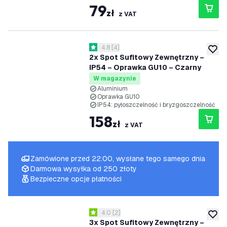
79
zł
z VAT
otwórz panel recenzji
4.8
[
4
]
4.8 Gwiazdki oceny
dodaj 
2x Spot Sufitowy Zewnętrzny –
IP54 – Oprawka GU10 – Czarny
W magazynie
Aluminium
Oprawka GU10
IP54: pyłoszczelność i bryzgoszczelność
158
zł
z VAT
Zamówione przed 22:00, wysłane tego samego dnia
Darmowa wysyłka od 250 złoty
Bezpieczne opcje płatności
otwórz panel recenzji
4.0
[
2
]
4 Gwiazdki oceny
dodaj 
3x Spot Sufitowy Zewnętrzny –