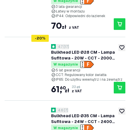
- IP44 Wodoodporność - 2700K -
W magazynie
Lampa Sufitowa LED
3 lata gwarancji
Łatwy w montażu
IP44: Odpowiedni do łazienek
70
zł
z VAT
-
20
%
otwórz panel recenzji
4.7
[
17
]
4.7 Gwiazdki oceny
dodaj 
Bulkhead LED Ø28 CM - Lampa
Sufitowa - 20W - CCT - 2000
Lumenów - Czarny - IP65
W magazynie
Wodoodporność - 5 lat gwarancji
5 lat gwarancji
CCT: Regulowany kolor światła
IP65: Do użytku wewnątrz i na zewnątrz
61
,
60
77 zł
zł
z VAT
otwórz panel recenzji
4.6
[
7
]
4.6 Gwiazdki oceny
dodaj 
Bulkhead LED Ø35 CM - Lampa
Sufitowa - 24W - CCT - 2400
Lumenów - Biały - IP65
W magazynie