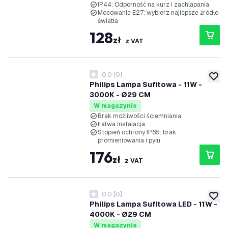
IP44: Odporność na kurz i zachlapania
Mocowanie E27: wybierz najlepsze źródło
światła
128
zł
z VAT
0.0
[
0
]
0 Gwiazdki oceny
dodaj 
Philips Lampa Sufitowa - 11W -
3000K - Ø29 CM
W magazynie
Brak możliwości ściemniania
Łatwa instalacja
Stopień ochrony IP65: brak
promieniowania i pyłu
176
zł
z VAT
0.0
[
0
]
0 Gwiazdki oceny
dodaj 
Philips Lampa Sufitowa LED - 11W -
4000K - Ø29 CM
W magazynie