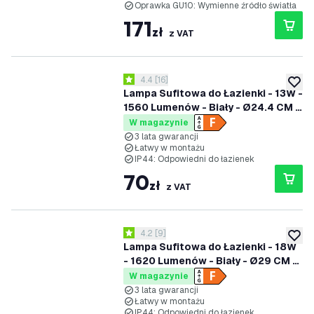
Oprawka GU10: Wymienne źródło światła
171
zł
z VAT
otwórz panel recenzji
4.4
[
16
]
4.4 Gwiazdki oceny
dodaj 
Lampa Sufitowa do Łazienki - 13W -
1560 Lumenów - Biały - Ø24.4 CM -
IP44 Wodoodporność - 2700K -
W magazynie
Lampa Sufitowa LED
3 lata gwarancji
Łatwy w montażu
IP44: Odpowiedni do łazienek
70
zł
z VAT
otwórz panel recenzji
4.2
[
9
]
4.2 Gwiazdki oceny
dodaj 
Lampa Sufitowa do Łazienki - 18W
- 1620 Lumenów - Biały - Ø29 CM -
IP44 Wodoodporność - 2700K -
W magazynie
Lampa Sufitowa LED
3 lata gwarancji
Łatwy w montażu
IP44: Odpowiedni do łazienek