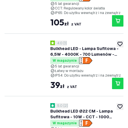
Wodoodporność - 5 lat gwarancji
5 lat gwarancji
CCT: Regulowany kolor światła
IP65: Do użytku wewnątrz i na zewnątrz
105
zł
z VAT
otwórz panel recenzji
4.0
[
1
]
4 Gwiazdki oceny
dodaj 
Bulkhead LED - Lampa Sufitowa -
6,5W - 4000K - 700 Lumenów -
Biały - IP54 Wodoodporność - 5 lat
W magazynie
gwarancji
5 lat gwarancji
Łatwy w montażu
IP54: Do użytku wewnątrz i na zewnątrz
39
zł
z VAT
otwórz panel recenzji
5.0
[
2
]
5 Gwiazdki oceny
dodaj 
Bulkhead LED Ø22 CM - Lampa
Sufitowa - 10W - CCT - 1000
Lumenów - Czarny - IP65
W magazynie