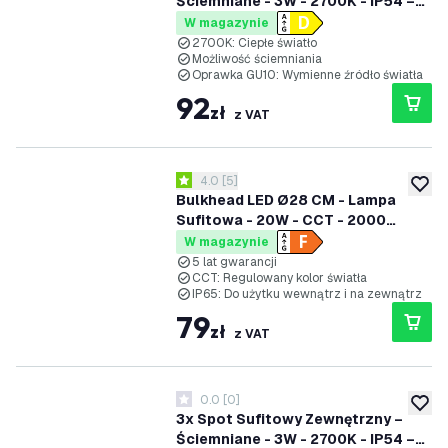
Ściemniane - 3W - 2700K - IP54 –
Czarny
W magazynie
2700K: Ciepłe światło
Możliwość ściemniania
Oprawka GU10: Wymienne źródło światła
92
zł
z VAT
otwórz panel recenzji
4.0
[
5
]
4 Gwiazdki oceny
dodaj 
Bulkhead LED Ø28 CM - Lampa
Sufitowa - 20W - CCT - 2000
Lumenów - Biały - IP65
W magazynie
Wodoodporność - 5 lat gwarancji
5 lat gwarancji
CCT: Regulowany kolor światła
IP65: Do użytku wewnątrz i na zewnątrz
79
zł
z VAT
0.0
[
0
]
0 Gwiazdki oceny
dodaj 
3x Spot Sufitowy Zewnętrzny –
Ściemniane - 3W - 2700K - IP54 –