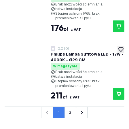
Brak możliwości ściemniania
Łatwa instalacja
Stopień ochrony IP65: brak
promieniowania i pyłu
176
zł
z VAT
0.0
[
0
]
0 Gwiazdki oceny
dodaj 
Philips Lampa Sufitowa LED - 17W -
4000K - Ø29 CM
W magazynie
Brak możliwości ściemniania
Łatwa instalacja
Stopień ochrony IP65: brak
promieniowania i pyłu
211
zł
z VAT
1
2
Poprzedni
Następny