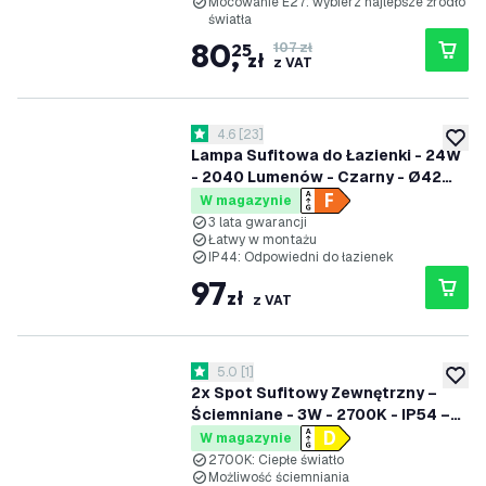
Mocowanie E27: wybierz najlepsze źródło
światła
80
,
25
107 zł
zł
z VAT
otwórz panel recenzji
4.6
[
23
]
4.6 Gwiazdki oceny
dodaj 
Lampa Sufitowa do Łazienki - 24W
- 2040 Lumenów - Czarny - Ø42
CM - IP44 Wodoodporność - 2700K
W magazynie
- Lampa Sufitowa LED
3 lata gwarancji
Łatwy w montażu
IP44: Odpowiedni do łazienek
97
zł
z VAT
otwórz panel recenzji
5.0
[
1
]
5 Gwiazdki oceny
dodaj 
2x Spot Sufitowy Zewnętrzny –
Ściemniane - 3W - 2700K - IP54 –
Czarny
W magazynie
2700K: Ciepłe światło
Możliwość ściemniania