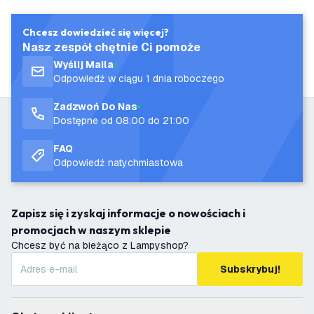
Chcesz dowiedzieć się więcej?
Nasz zespół chętnie Ci pomoże
Wyślij Maila
Odpowiedź w ciągu 1 dnia roboczego
Zadzwoń Do Nas
Dostępne od 08:00 do 21:00
FAQ
Odpowiedź natychmiastowa
Zapisz się i zyskaj informacje o nowościach i
promocjach w naszym sklepie
Chcesz być na bieżąco z Lampyshop?
Subskrybuj!