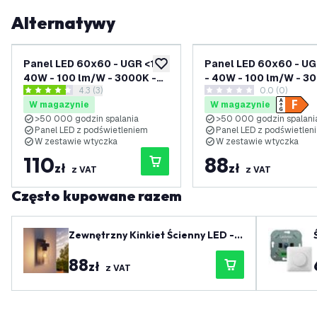
Alternatywy
Panel LED 60x60 - UGR <19 -
Panel LED 60x60 - UG
dodaj do listy życzeń
40W - 100 lm/W - 3000K -
- 40W - 100 lm/W - 3
otwórz panel recenzji
4.3 (3)
0.0 (0)
4000 Lumenów
4000 Lumenów
4.3 Gwiazdki oceny
0 Gwiazdki oceny
W magazynie
W magazynie
>50 000 godzin spalania
>50 000 godzin spalani
Panel LED z podświetleniem
Panel LED z podświetlen
W zestawie wtyczka
W zestawie wtyczka
110
88
zł
zł
z VAT
z VAT
Często kupowane razem
Zewnętrzny Kinkiet Ścienny LED - I
P44 – Oprawka E27 – Antracyt
88
zł
z VAT