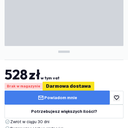
528
zł
w tym vat
Darmowa dostawa
Brak w magazynie
Powiadom mnie
dodaj d
Potrzebujesz większych ilości?
Zwrot w ciągu 30 dni