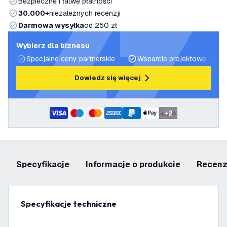
Bezpieczne i łatwe płatności
30.000+
niezależnych recenzji
Darmowa wysyłka
od 250 zł
Wybierz dla biznesu
Specjalne ceny partnerskie
Wsparcie projektowe i plan
Dowiedz się więcej
+
2
Specyfikacje
informacje o produkcie
recen
Specyfikacje techniczne