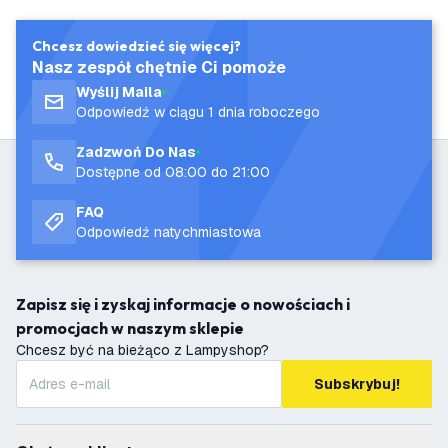
Chcesz dowiedzieć się więcej?
Nasz zespół chętnie Ci pomoże
Wyślij Maila
Odpowiedź w ciągu 1 dnia roboczego
Zadzwoń Do Nas
Dostępne od 08:00 do 21:00
FAQ
Odpowiedź natychmiastowa
Zapisz się i zyskaj informacje o nowościach i
promocjach w naszym sklepie
Chcesz być na bieżąco z Lampyshop?
Subskrybuj!