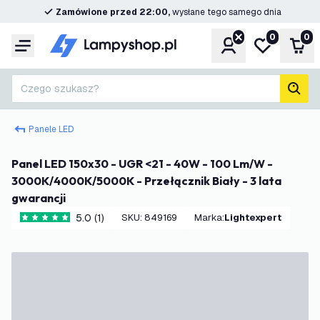
Zamówione przed 22:00,
wysłane tego samego dnia
0
0
Konto
Moja lista ż
Kos
Menu
Czego szukasz?
Szuk
Panele LED
Panel LED 150x30 - UGR <21 - 40W - 100 Lm/W -
3000K/4000K/5000K - Przełącznik Biały - 3 lata
gwarancji
5.0 (1)
SKU
:
849169
Marka
:
Lightexpert
5 Gwiazdki oceny