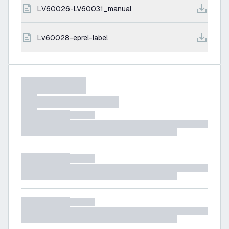
LV60026-LV60031_manual
lv60028-eprel-label