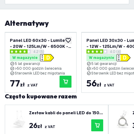
Alternatywy
Panel LED 60x30 - Lumileds
Panel LED 30x30 - Lu
dodaj do listy życzeń
- 20W - 125Lm/W - 6500K -
- 12W - 125Lm/W - 40
otwórz panel recenzji
4.2 (5)
otwórz panel 
4.0 (4)
5 lat gwarancji
lat gwarancji
4.2 Gwiazdki oceny
4 Gwiazdki oceny
W magazynie
W magazynie
5 lat gwarancji
5 lat gwarancji
>50 000 godzin świecenia
>50 000 godzin świece
Sterownik LED bez migotania
Sterownik LED bez migo
77
56
zł
zł
z VAT
z VAT
Często kupowane razem
Zestaw kabli do paneli LED do 150 c
m
26
zł
z VAT