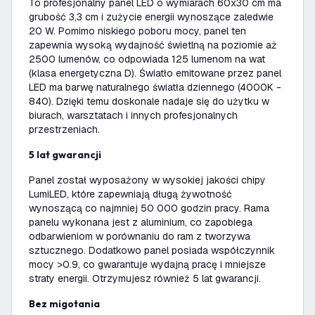
To profesjonalny panel LED o wymiarach 60x30 cm ma
grubość 3,3 cm i zużycie energii wynoszące zaledwie
20 W. Pomimo niskiego poboru mocy, panel ten
zapewnia wysoką wydajność świetlną na poziomie aż
2500 lumenów, co odpowiada 125 lumenom na wat
(klasa energetyczna D). Światło emitowane przez panel
LED ma barwę naturalnego światła dziennego (4000K -
840). Dzięki temu doskonale nadaje się do użytku w
biurach, warsztatach i innych profesjonalnych
przestrzeniach.
5 lat gwarancji
Panel został wyposażony w wysokiej jakości chipy
LumiLED, które zapewniają długą żywotność
wynoszącą co najmniej 50 000 godzin pracy. Rama
panelu wykonana jest z aluminium, co zapobiega
odbarwieniom w porównaniu do ram z tworzywa
sztucznego. Dodatkowo panel posiada współczynnik
mocy >0.9, co gwarantuje wydajną pracę i mniejsze
straty energii. Otrzymujesz również 5 lat gwarancji.
Bez migotania