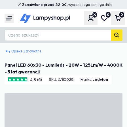
Zamówione przed 22:00,
wysłane tego samego dnia
0
0
Konto
Moja lista ż
Kos
Menu
Czego szukasz?
Szuk
Opieka Zdrowotna
Panel LED 60x30 - Lumileds - 20W - 125Lm/W - 4000K
- 5 lat gwarancji
4.8 (6)
SKU
:
LV60028
Marka
:
Ledvion
4.8 Gwiazdki oceny