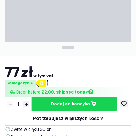
77
zł
w tym vat
W magazynie
Order before 22:00, 
shipped today
-
+
dodaj do koszyka
Zmniejsz ilość
Zwiększ ilość
dodaj d
Potrzebujesz większych ilości?
Zwrot w ciągu 30 dni