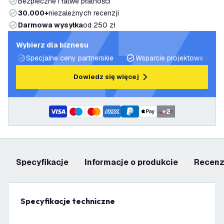
Bezpieczne i łatwe płatności
30.000+
niezależnych recenzji
Darmowa wysyłka
od 250 zł
Wybierz dla biznesu
Specjalne ceny partnerskie
Wsparcie projektowe i plan
Dowiedz się więcej
+
2
Specyfikacje
informacje o produkcie
recen
Specyfikacje techniczne