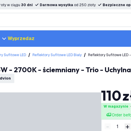
oty w ciągu
30 dni
Darmowa wysyłka
od 250 złoty
Bezpieczne opc
Wyprzedaz
ry Sufitowe LED
Reflektory Sufitowe LED Bialy
Reflektory Sufitowe LED -
 3W - 2700K - ściemniany - Trio - Uchylna
edvion
110
z
W magazynie
Order bef
-
+
Zmniejsz i
Z