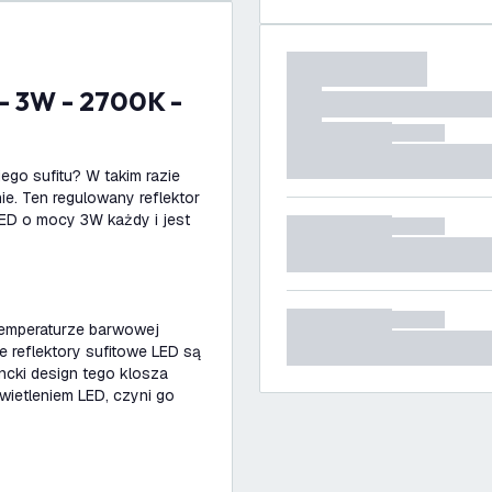
ego sufitu? W takim razie
ie. Ten regulowany reflektor
LED o mocy 3W każdy i jest
 temperaturze barwowej
łe reflektory sufitowe LED są
cki design tego klosza
ietleniem LED, czyni go