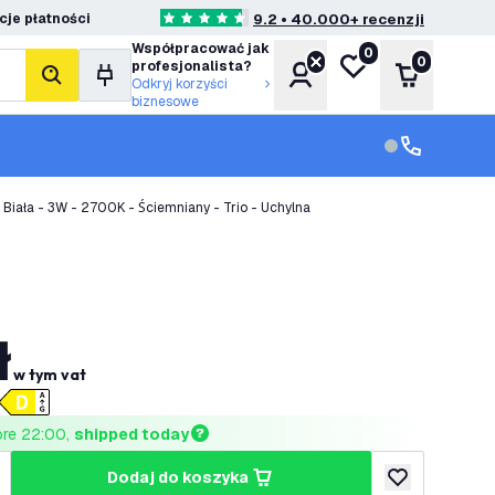
je płatności
9.2 • 40.000+ recenzji
4.6 Gwiazdki oceny
Współpracować jak
0
Moja lista życzeń
0
profesjonalista?
Konto
Koszyk
Szukaj
Odkryj korzyści
biznesowe
Obsługa klie
Obsługa klien
 Biała - 3W - 2700K - Ściemniany - Trio - Uchylna
ł
w tym vat
ore 22:00, 
shipped today
dodaj do koszyka
lość
większ ilość
dodaj do listy 