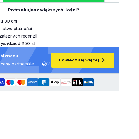
Potrzebujesz większych ilości?
u 30 dni
 łatwe płatności
zależnych recenzji
ysyłka
od 250 zł
 biznesu
Dowiedz się więcej
 ceny partnerskie
Wsparcie projektowe i plany oświetleniowe