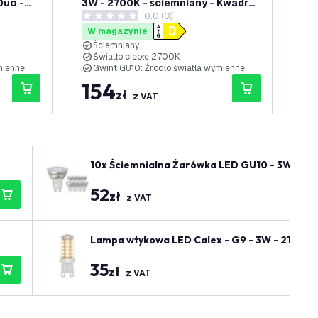
Duo -
3W - 2700K - ściemniany - Kwadrat
3W 
nzji
0.0 (0)
- Uchylna
Uc
0 Gwiazdki oceny
1 G
W magazynie
W
Ściemniany
S
Światło ciepłe 2700K
4
ymienne
Gwint GU10: Źródło światła wymienne
G
154
1
zł
z VAT
10x Ściemnialna Żarówka LED GU10 - 3W - 27
52
zł
z VAT
Lampa wtykowa LED Calex - G9 - 3W - 2100K 
35
zł
z VAT