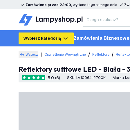
Zamówione przed 22:00,
wysłane tego samego dnia
Zwr
Zamówienia Biznesowe
Wybierz kategorię
Wstecz
Oświetlenie Wewnętrzne
Reflektory
Reflekto
Reflektory sufitowe LED - Biała -
5.0 (6)
SKU
:
LV10064-2700K
Marka
:
L
5 Gwiazdki oceny