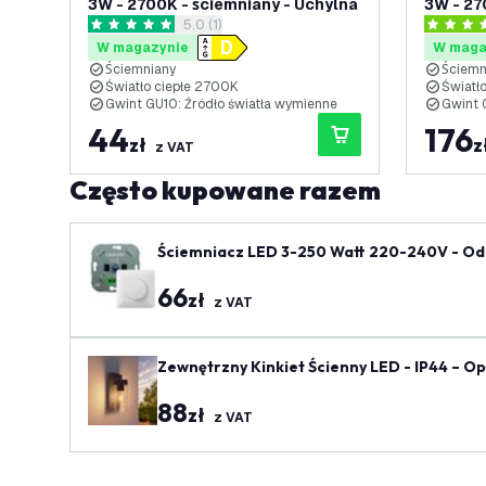
3W - 2700K - ściemniany - Uchylna
3W - 27
otwórz panel recenzji
5.0 (1)
- Uchyl
5 Gwiazdki oceny
4 Gwiazd
W magazynie
W maga
Ściemniany
Ściem
Światło ciepłe 2700K
Światł
Gwint GU10: Źródło światła wymienne
Gwint G
44
176
zł
z
z VAT
Często kupowane razem
Ściemniacz LED 3-250 Watt 220-240V - Odc
66
zł
z VAT
Zewnętrzny Kinkiet Ścienny LED - IP44 – O
88
zł
z VAT