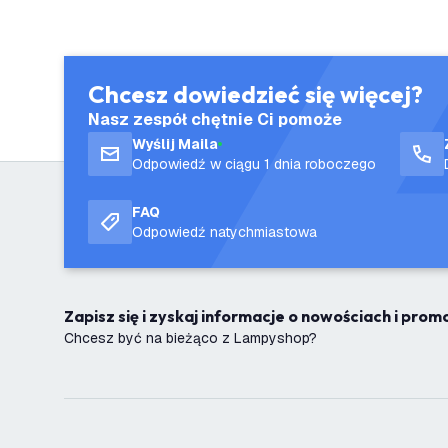
Chcesz dowiedzieć się więcej?
Nasz zespół chętnie Ci pomoże
Wyślij Maila
Odpowiedź w ciągu 1 dnia roboczego
FAQ
Odpowiedź natychmiastowa
Zapisz się i zyskaj informacje o nowościach i pro
Chcesz być na bieżąco z Lampyshop?