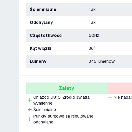
Ściemnialne
Tak
Odchylany
Tak
Częstotliwość
50Hz
Kąt wiązki
36°
Lumeny
345 lumenów
Zalety
Gniazdo GU10: Źródło światła
Nie nadaj
wymienne
Ściemnialne
Punkty sufitowe są regulowane i
odchylane