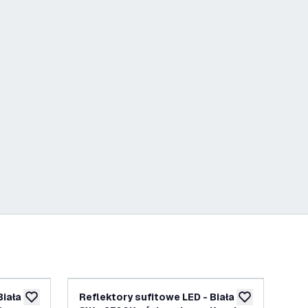
iała -
Reflektory sufitowe LED - Biała -
Ref
dodaj do listy życzeń
dodaj do listy 