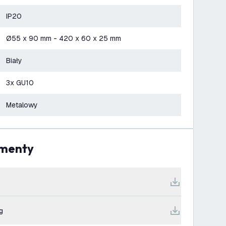
IP20
Ø55 x 90 mm - 420 x 60 x 25 mm
Biały
3x GU10
Metalowy
umenty
g