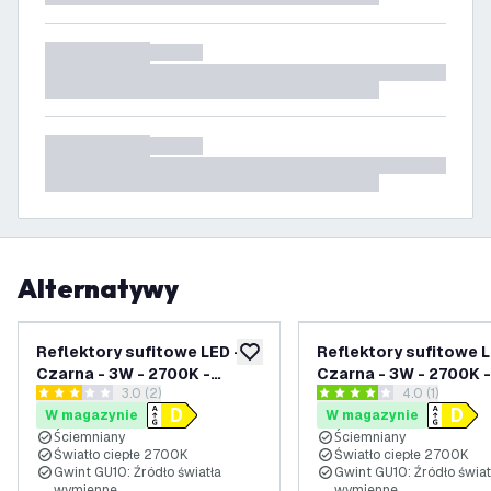
Alternatywy
Reflektory sufitowe LED -
Reflektory sufitowe L
dodaj do listy życzeń
Czarna - 3W - 2700K -
Czarna - 3W - 2700K -
otwórz panel recenzji
3.0 (2)
otwórz panel 
4.0 (1)
ściemniany - Uchylna
ściemniany - Kwadrat 
3 Gwiazdki oceny
4 Gwiazdki oceny
W magazynie
W magazynie
Uchylna
Ściemniany
Ściemniany
Światło ciepłe 2700K
Światło ciepłe 2700K
Gwint GU10: Źródło światła
Gwint GU10: Źródło świat
wymienne
wymienne