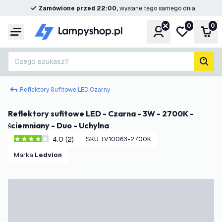
Zamówione przed 22:00,
wysłane tego samego dnia
0
0
Konto
Moja lista ż
Kos
Menu
Czego szukasz?
Szuk
Reflektory Sufitowe LED Czarny
Reflektory sufitowe LED - Czarna - 3W - 2700K -
ściemniany - Duo - Uchylna
4.0 (2)
SKU
:
LV10063-2700K
4 Gwiazdki oceny
Marka
:
Ledvion