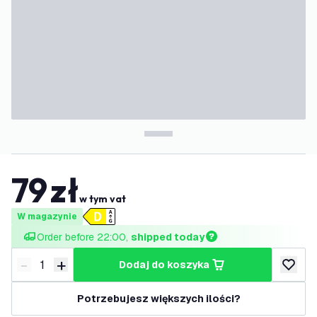
79
zł
w tym vat
W magazynie
Order before 22:00, 
shipped today
-
+
dodaj do koszyka
Zmniejsz ilość
Zwiększ ilość
dodaj d
Potrzebujesz większych ilości?