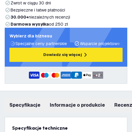
Zwrot w ciągu 30 dni
Bezpieczne i łatwe płatności
30.000+
niezależnych recenzji
Darmowa wysyłka
od 250 zł
Wybierz dla biznesu
Specjalne ceny partnerskie
Wsparcie projektowe i plan
Dowiedz się więcej
+
2
Specyfikacje
informacje o produkcie
recen
Specyfikacje techniczne