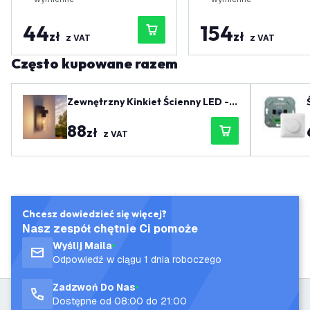
44
154
zł
zł
z VAT
z VAT
Często kupowane razem
Zewnętrzny Kinkiet Ścienny LED - I
P44 – Oprawka E27 – Antracyt
88
zł
z VAT
Chcesz dowiedzieć się więcej?
Nasz zespół chętnie Ci pomoże
Wyślij Maila
Odpowiedź w ciągu 1 dnia roboczego
Zadzwoń Do Nas
Dostępne od 08:00 do 21:00