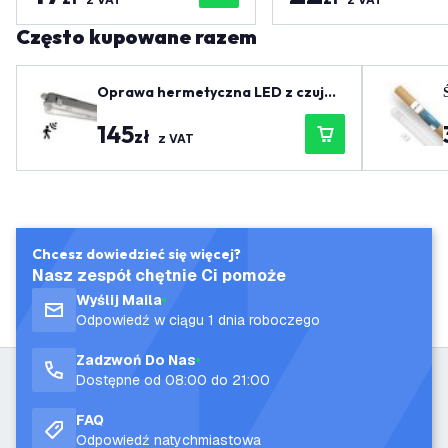
z VAT
z VAT
Często kupowane razem
Oprawa hermetyczna LED z czujni
kiem 150 cm - IP65
145
zł
z VAT
Chcesz dowiedzieć się więcej?
Nasz zespół chętnie Ci pomoże
Wyślij Maila
Odpowiedź w ciągu 1 dnia roboczego
Zadzwoń Do Nas
Dostępne od 08:00 do 21:00
FAQ
Odpowiedź natychmiastowa