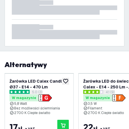
Alternatywy
Żarówka LED Calex Candle
Żarówka LED do świec
dodaj do listy życzeń
Ø37 - E14 - 470 Lm
Calex - E14 - 250 Lm -
otwórz panel recenzji
5.0 (3)
otwórz panel 
4.1 (9)
Srebrny
5 Gwiazdki oceny
4.1 Gwiazdki oceny
W magazynie
W magazynie
5,8 Watt
3,5 W
Bez możliwości ściemniania
Filament
2700 K Ciepłe światło
2700 K Ciepłe światło
17
22
zł
zł