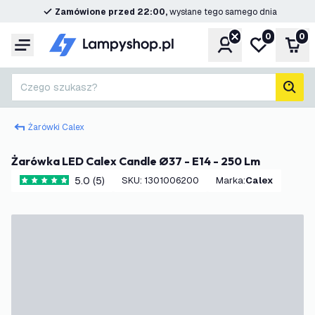
Zamówione przed 22:00,
wysłane tego samego dnia
0
0
Konto
Moja lista ż
Kos
Menu
Czego szukasz?
Szuk
Żarówki Calex
Żarówka LED Calex Candle Ø37 - E14 - 250 Lm
5.0 (5)
SKU
:
1301006200
Marka
:
Calex
5 Gwiazdki oceny