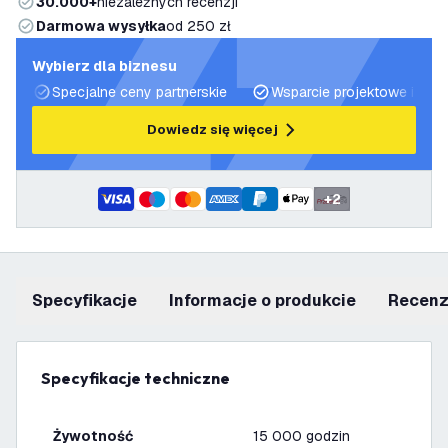
30.000+
niezależnych recenzji
Darmowa wysyłka
od 250 zł
Wybierz dla biznesu
Specjalne ceny partnerskie
Wsparcie projektowe i plan
Dowiedz się więcej
+
2
Specyfikacje
informacje o produkcie
recen
Specyfikacje techniczne
Żywotność
15 000 godzin