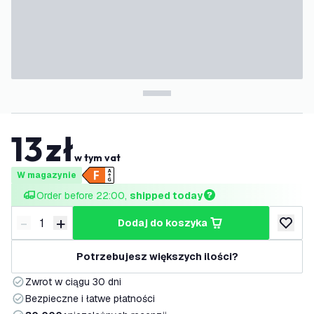
13
zł
w tym vat
W magazynie
Order before 22:00, 
shipped today
-
+
dodaj do koszyka
Zmniejsz ilość
Zwiększ ilość
dodaj d
Potrzebujesz większych ilości?
Zwrot w ciągu 30 dni
Bezpieczne i łatwe płatności