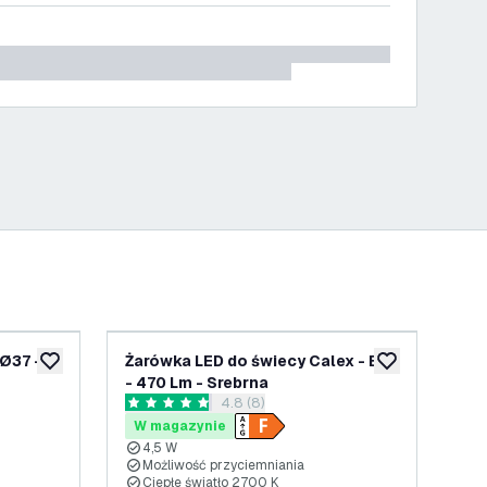
Ø37 -
Żarówka LED do świecy Calex - E27
Żar
dodaj do listy życzeń
dodaj do listy 
- 470 Lm - Srebrna
lu
nzji
otwórz panel recenzji
4.8 (8)
4.8 Gwiazdki oceny
5 G
W magazynie
W
4,5 W
4
Możliwość przyciemniania
F
Ciepłe światło 2700 K
2