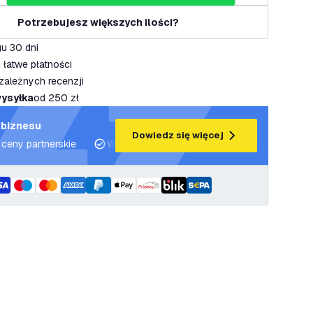
Potrzebujesz większych ilości?
u 30 dni
 łatwe płatności
zależnych recenzji
ysyłka
od 250 zł
 biznesu
Dowiedz się więcej
 ceny partnerskie
Wsparcie projektowe i plany oświetleniowe