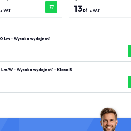
13
zł
z VAT
z VAT
0 Lm - Wysoka wydajność
 Lm/W - Wysoka wydajność - Klasa B