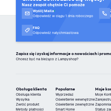
Nasz zespół chętnie Ci pomoże
Wyślij Maila
Odpowiedź w ciągu 1 dnia roboczego
FAQ
Odpowiedź natychmiastowa
Zapisz się i zyskaj informacje o nowościach i pro
Chcesz być na bieżąco z Lampyshop?
Obsługa klienta
Popularne
Moje k
Obsługa klienta
Wyprzedaż
Moje Kon
Wysyłka
Oświetlenie wewnętrzne
Zarejestru
Zwróć produkt
Oświetlenie zewnętrzne
Zapomnia
Metody płatności
Smart Home
Status z