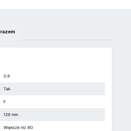
 razem
0,9
Tak
F
126 mm
Większe niż 80