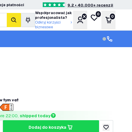
je płatności
9.2 • 40.000+ recenzji
4.6 Gwiazdki oceny
Współpracować jak
0
Moja lista życzeń
0
profesjonalista?
Konto
Koszyk
Szukaj
Odkryj korzyści
biznesowe
Obsługa klie
Obsługa klien
w tym vat
ore 22:00, 
shipped today
dodaj do koszyka
lość
większ ilość
dodaj do listy 