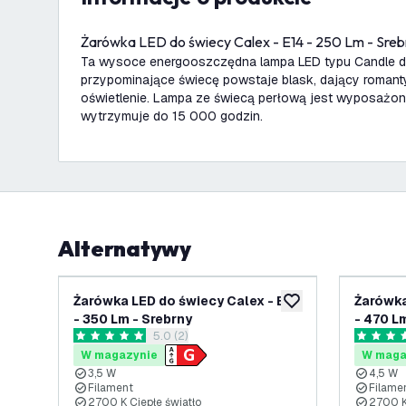
Żarówka LED do świecy Calex - E14 - 250 Lm - Sreb
Ta wysoce energooszczędna lampa LED typu Candle da
przypominające świecę powstaje blask, dający romant
oświetlenie. Lampa ze świecą perłową jest wyposażon
wytrzymuje do 15 000 godzin.
Alternatywy
Żarówka LED do świecy Calex - E14
Żarówka
dodaj do listy życze
- 350 Lm - Srebrny
- 470 L
otwórz panel recenzji
5.0 (2)
5 Gwiazdki oceny
5 Gwiazd
W magazynie
W maga
3,5 W
4,5 W
Filament
Filame
2700 K Ciepłe światło
2700 K