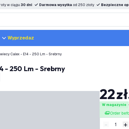
oty w ciągu
30 dni
Darmowa wysyłka
od 250 złoty
Bezpieczne opc
Wyprzedaz
wiecy Calex - E14 - 250 Lm - Srebrny
4 - 250 Lm - Srebrny
22
zł
W magazynie
Order bef
-
+
Zmniejsz i
Z