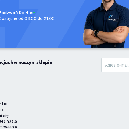
Zadzwoń Do Nas
Dostępne od 08:00 do 21:00
mocjach w naszym sklepie
onto
to
j się
łeś hasła
amówienia