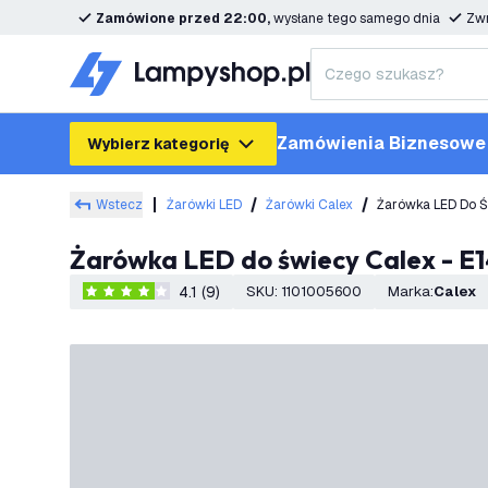
Zamówione przed 22:00,
wysłane tego samego dnia
Zwr
Zamówienia Biznesowe
Wybierz kategorię
Wstecz
Żarówki LED
Żarówki Calex
Żarówka LED Do Ś
Żarówka LED do świecy Calex - E1
4.1 (9)
SKU
:
1101005600
Marka
:
Calex
4.1 Gwiazdki oceny