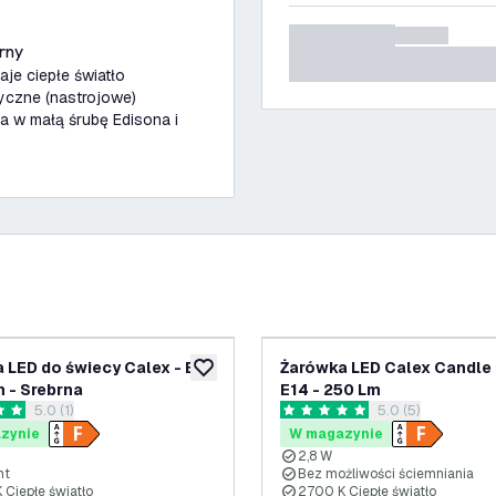
rny
je ciepłe światło
yczne (nastrojowe)
a w małą śrubę Edisona i
 LED do świecy Calex - E14
Żarówka LED Calex Candle 
ń
dodaj do listy życzeń
m - Srebrna
E14 - 250 Lm
otwórz panel recenzji
5.0 (1)
otwórz panel rece
5.0 (5)
ki oceny
5 Gwiazdki oceny
zynie
W magazynie
2,8 W
nt
Bez możliwości ściemniania
 Ciepłe światło
2700 K Ciepłe światło