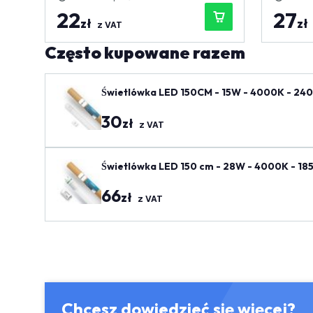
22
27
zł
zł
z VAT
Często kupowane razem
Świetlówka LED 150CM - 15W - 4000K - 240
30
zł
z VAT
Świetlówka LED 150 cm - 28W - 4000K - 185
66
zł
z VAT
Chcesz dowiedzieć się więcej?