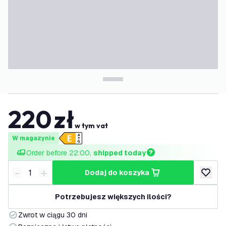
220
zł
w tym vat
W magazynie
Order before 22:00, 
shipped today
-
+
dodaj do koszyka
Zmniejsz ilość
Zwiększ ilość
dodaj d
Potrzebujesz większych ilości?
Zwrot w ciągu 30 dni