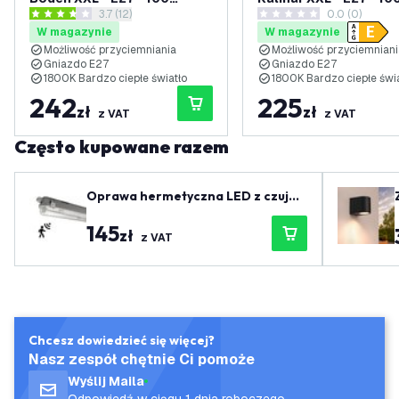
otwórz panel recenzji
3.7 (12)
0.0 (0)
lumenów - Złota
lumenów - Złoto
3.7 Gwiazdki oceny
0 Gwiazdki oceny
W magazynie
W magazynie
Możliwość przyciemniania
Możliwość przyciemniani
Gniazdo E27
Gniazdo E27
1800K Bardzo ciepłe światło
1800K Bardzo ciepłe świ
242
225
zł
zł
z VAT
z VAT
Często kupowane razem
Oprawa hermetyczna LED z czujni
kiem 150 cm - IP65
145
zł
z VAT
Chcesz dowiedzieć się więcej?
Nasz zespół chętnie Ci pomoże
Wyślij Maila