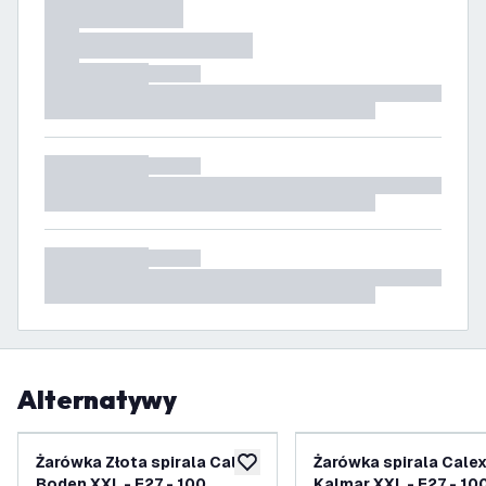
Alternatywy
Żarówka Złota spirala Calex
Żarówka spirala Cale
dodaj do listy życzeń
Boden XXL - E27 - 100
Kalmar XXL - E27 - 10