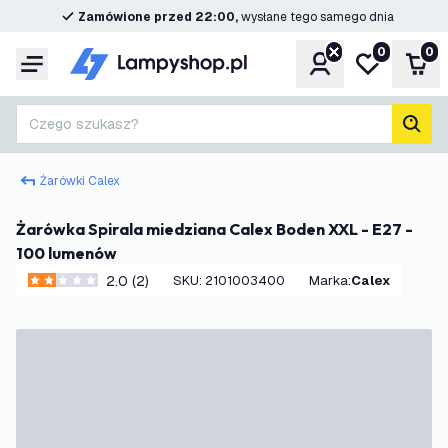
Zamówione przed 22:00,
wysłane tego samego dnia
0
0
Konto
Moja lista ż
Kos
Menu
Czego szukasz?
Szuk
Żarówki Calex
Żarówka Spirala miedziana Calex Boden XXL - E27 -
100 lumenów
2.0 (2)
SKU
:
2101003400
Marka
:
Calex
2 Gwiazdki oceny