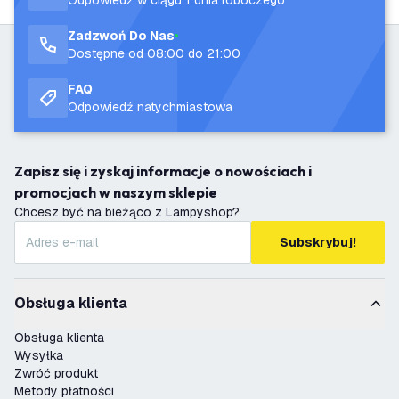
Odpowiedź w ciągu 1 dnia roboczego
Zadzwoń Do Nas
Dostępne od 08:00 do 21:00
FAQ
Odpowiedź natychmiastowa
Zapisz się i zyskaj informacje o nowościach i
promocjach w naszym sklepie
Chcesz być na bieżąco z Lampyshop?
Subskrybuj!
Obsługa klienta
Obsługa klienta
Wysyłka
Zwróć produkt
Metody płatności