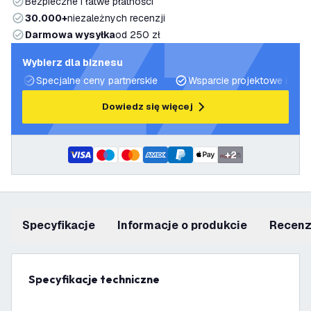
Bezpieczne i łatwe płatności
30.000+
niezależnych recenzji
Darmowa wysyłka
od 250 zł
Wybierz dla biznesu
Specjalne ceny partnerskie
Wsparcie projektowe i plan
Dowiedz się więcej
+
2
Specyfikacje
informacje o produkcie
recen
Specyfikacje techniczne