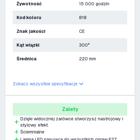
Żywotność
15 000 godzin
Kod koloru
818
Znak jakości
CE
Kąt wiązki
300°
Średnica
220 mm
Zobacz wszystkie specyfikacje
Zalety
Dzięki widocznej żarówce stworzysz nastrojowy i
stylowy efekt.
Ściemnialne
Lampa LED pasująca do wszystkich opraw E27