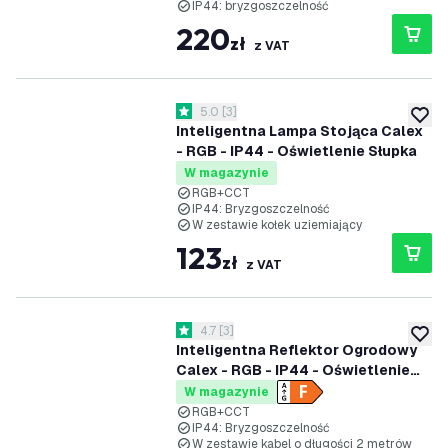
IP44: bryzgoszczelność
220
zł
z VAT
otwórz panel recenzji
5.0
[
3
]
5 Gwiazdki oceny
dodaj 
Inteligentna Lampa Stojąca Calex
- RGB - IP44 - Oświetlenie Słupka
W magazynie
RGB+CCT
IP44: Bryzgoszczelność
W zestawie kołek uziemiający
123
zł
z VAT
otwórz panel recenzji
4.7
[
3
]
4.7 Gwiazdki oceny
dodaj 
Inteligentna Reflektor Ogrodowy
Calex - RGB - IP44 - Oświetlenie
Ogrodowe
W magazynie
RGB+CCT
IP44: Bryzgoszczelność
W zestawie kabel o długości 2 metrów