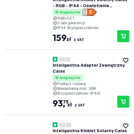
- RGB - IP44 - Oświetlenie
Ogrodowe
W magazynie
RGB+CCT
2 lata gwarancji
IP44: Bryzgoszczelność
159
zł
z VAT
otwórz panel recenzji
5.0
[
1
]
5 Gwiazdki oceny
dodaj 
Inteligentna Adapter Zewnętrzny
Calex
W magazynie
Podłącz i używaj
Maksymalna moc: 36W
Bryzgoszczelność (IP44)
93
,
75
zł
z VAT
otwórz panel recenzji
5.0
[
2
]
5 Gwiazdki oceny
dodaj 
Inteligentna Kinkiet Solarny Calex