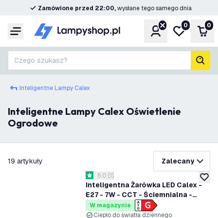
Zamówione przed 22:00,
wysłane tego samego dnia
0
0
Konto
Moja lista ż
Kos
Menu
Czego szukasz?
Szuk
Inteligentne Lampy Calex
Inteligentne Lampy Calex Oświetlenie
Ogrodowe
filtruj
19
artykuły
Zalecany
otwórz panel recenzji
5.0
[
1
]
5 Gwiazdki oceny
dodaj 
Inteligentna Żarówka LED Calex -
E27 - 7W - CCT - Ściemnialna -
Bluetooth Mesh
W magazynie
Ciepło do światła dziennego