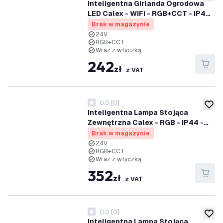
dodaj 
Inteligentna Girlanda Ogrodowa
LED Calex - WiFi - RGB+CCT - IP44
- Podłącz i używaj
Brak w magazynie
24V
RGB+CCT
Wraz z wtyczką
242
zł
z VAT
0.0
[
0
]
0 Gwiazdki oceny
dodaj 
Inteligentna Lampa Stojąca
Zewnętrzna Calex - RGB - IP44 -
Podłącz i używaj - Oświetlenie
Brak w magazynie
Słupka
24V
RGB+CCT
Wraz z wtyczką
352
zł
z VAT
0.0
[
0
]
0 Gwiazdki oceny
dodaj 
Inteligentna Lampa Stojąca