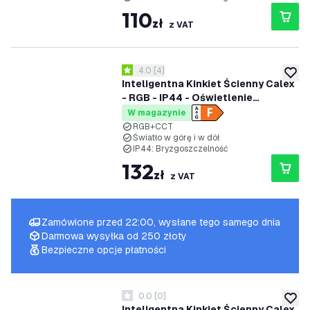
110
zł
z VAT
otwórz panel recenzji
4.0
[
4
]
4 Gwiazdki oceny
dodaj 
Inteligentna Kinkiet Ścienny Calex
- RGB - IP44 - Oświetlenie
Ogrodowe
W magazynie
RGB+CCT
Światło w górę i w dół
IP44: Bryzgoszczelność
132
zł
z VAT
Zamówione przed 22:00, wysłane tego samego dnia
Darmowa wysyłka od 250 złoty
Bezpieczne opcje płatności
0.0
[
0
]
0 Gwiazdki oceny
dodaj 
Inteligentna Kinkiet Ścienny Calex