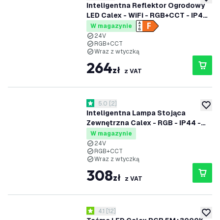
dodaj 
Inteligentna Reflektor Ogrodowy
LED Calex - WiFi - RGB+CCT - IP44
- Oświetlenie ścieżek
W magazynie
24V
RGB+CCT
Wraz z wtyczką
264
zł
z VAT
otwórz panel recenzji
5.0
[
2
]
5 Gwiazdki oceny
dodaj 
Inteligentna Lampa Stojąca
Zewnętrzna Calex - RGB - IP44 -
Podłącz i używaj - Oświetlenie
W magazynie
Słupka
24V
RGB+CCT
Wraz z wtyczką
308
zł
z VAT
otwórz panel recenzji
4.1
[
12
]
4.1 Gwiazdki oceny
dodaj 