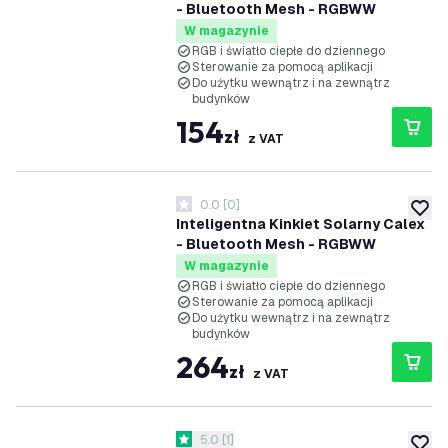
- Bluetooth Mesh - RGBWW
W magazynie
RGB i światło ciepłe do dziennego
Sterowanie za pomocą aplikacji
Do użytku wewnątrz i na zewnątrz
budynków
154
zł
z VAT
0.0
[
0
]
0 Gwiazdki oceny
dodaj 
Inteligentna Kinkiet Solarny Calex
- Bluetooth Mesh - RGBWW
W magazynie
RGB i światło ciepłe do dziennego
Sterowanie za pomocą aplikacji
Do użytku wewnątrz i na zewnątrz
budynków
264
zł
z VAT
otwórz panel recenzji
5.0
[
1
]
5 Gwiazdki oceny