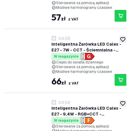
Sterowanie za pomocą aplikacji
Możliwe harmonogramy czasowe
57
zł
z VAT
0.0
[
0
]
0 Gwiazdki oceny
dodaj 
Inteligentna Żarówka LED Calex -
E27 - 7W - CCT - Ściemnialna -
Bluetooth Mesh
W magazynie
Ciepło do światła dziennego
Sterowanie za pomocą aplikacji
Możliwe harmonogramy czasowe
66
zł
z VAT
0.0
[
0
]
0 Gwiazdki oceny
dodaj 
Inteligentna Żarówka LED Calex -
E27 - 9,4W - RGB+CCT -
Ściemnialna - Bluetooth Mesh
W magazynie
Sterowanie za pomocą aplikacji