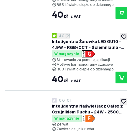
Możliwe harmonogramy czasowe
RGB i światło ciepłe do dziennego
40
zł
z VAT
otwórz panel recenzji
4.0
[
2
]
4 Gwiazdki oceny
dodaj 
Inteligentna Żarówka LED GU10 -
4.9W - RGB+CCT - Ściemnialna -
Bluetooth Mesh
W magazynie
Sterowanie za pomocą aplikacji
Możliwe harmonogramy czasowe
RGB i światło ciepłe do dziennego
40
zł
z VAT
0.0
[
0
]
0 Gwiazdki oceny
dodaj 
Inteligentna Naświetlacz Calex z
Czujnikiem Ruchu - 24W - 2500
Lumenów
W magazynie
24 Wat
Zawiera czujnik ruchu