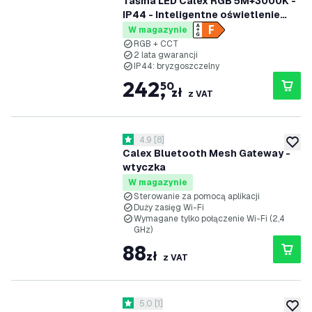
Taśma LED Calex RGB 5M+3000K -
IP44 - Inteligentne oświetlenie
ogrodu
W magazynie
RGB + CCT
2 lata gwarancji
IP44: bryzgoszczelny
242
,
50
zł
z VAT
otwórz panel recenzji
4.9
[
8
]
4.9 Gwiazdki oceny
dodaj 
Calex Bluetooth Mesh Gateway -
wtyczka
W magazynie
Sterowanie za pomocą aplikacji
Duży zasięg Wi-Fi
Wymagane tylko połączenie Wi-Fi (2,4
GHz)
88
zł
z VAT
otwórz panel recenzji
5.0
[
1
]
5 Gwiazdki oceny