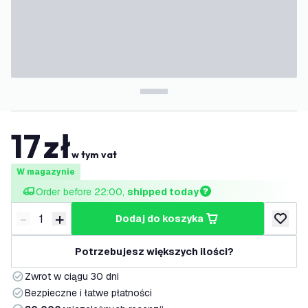
17
zł
w tym vat
W magazynie
Order before 22:00, 
shipped today
-
+
dodaj do koszyka
Zmniejsz ilość
Zwiększ ilość
dodaj d
Potrzebujesz większych ilości?
Zwrot w ciągu 30 dni
Bezpieczne i łatwe płatności