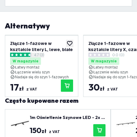
Alternatywy
Złącze 1-fazowe w
Złącze 1-fazowe w
dodaj do listy życzeń
kształcie litery L, lewe, białe
kształcie litery X, cz
otwórz panel recenzji
4.7 (3)
0.0 (0)
4.7 Gwiazdki oceny
0 Gwiazdki oceny
W magazynie
W magazynie
Łatwy montaż
Łatwy montaż
Łączenie wielu szyn
Łączenie wielu szyn
Nadaje się do szyn 1-fazowych
Nadaje się do szyn 1-fa
17
30
zł
zł
z VAT
z VAT
Często kupowane razem
1m Oświetlenie Szynowe LED - 2x R
eflektor Szynowy - Możliwość Przyc
150
iemniania - System Szynowy 1-fazo
zł
z VAT
wy - Czarny