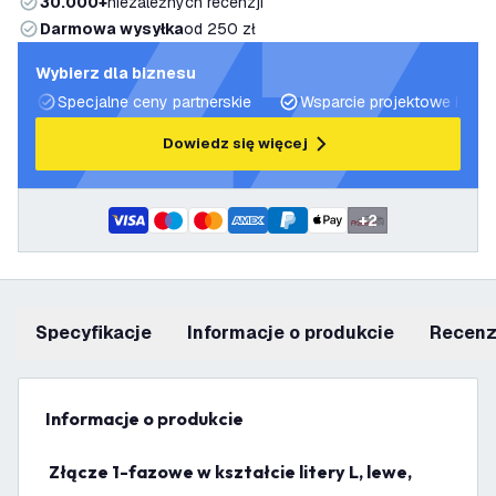
30.000+
niezależnych recenzji
Darmowa wysyłka
od 250 zł
Wybierz dla biznesu
Specjalne ceny partnerskie
Wsparcie projektowe i plan
Dowiedz się więcej
+
2
Specyfikacje
informacje o produkcie
recen
informacje o produkcie
Złącze 1-fazowe w kształcie litery L, lewe,