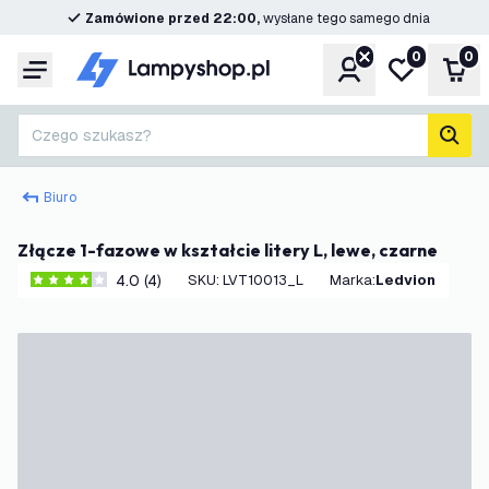
Zamówione przed 22:00,
wysłane tego samego dnia
0
0
Konto
Moja lista ż
Kos
Menu
Czego szukasz?
Szuk
Biuro
Złącze 1-fazowe w kształcie litery L, lewe, czarne
4.0 (4)
SKU
:
LVT10013_L
Marka
:
Ledvion
4 Gwiazdki oceny