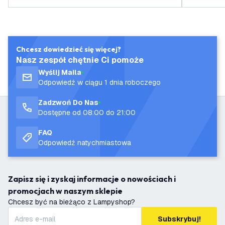
Chcesz dowiedzieć się więcej?
Nasz zespół chętnie Ci pomoże
Wyślij Maila
Odpowiedź w ciągu 1 dnia roboczego
Zadzwoń Do Nas
Dostępne od 08:00 do 21:00
FAQ
Odpowiedź natychmiastowa
Zapisz się i zyskaj informacje o nowościach i
promocjach w naszym sklepie
Chcesz być na bieżąco z Lampyshop?
Subskrybuj!