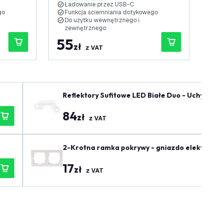
Ładowanie przez USB-C
Ł
go
Funkcja ściemniania dotykowego
F
Do użytku wewnętrznego i
D
zewnętrznego
55
7
zł
z VAT
Reflektory Sufitowe LED Białe Duo - Uchylne 
84
zł
z VAT
2-Krotna ramka pokrywy - gniazdo elektryczn
17
zł
z VAT