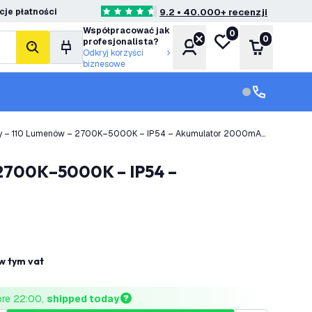
je płatności
9.2 • 40.000+ recenzji
4.6 Gwiazdki oceny
Współpracować jak
0
Moja lista życzeń
0
profesjonalista?
Konto
Koszyk
Szukaj
Odkryj korzyści
biznesowe
Obsługa klie
Obsługa klien
ty – 110 Lumenów – 2700K–5000K – IP54 – Akumulator 2000mAh
w tym vat
ore 22:00, 
shipped today