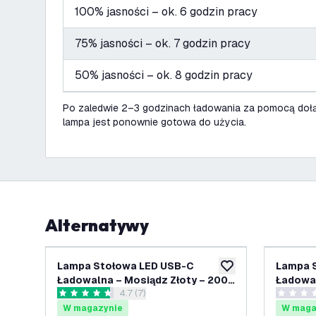
100% jasności – ok. 6 godzin pracy
75% jasności – ok. 7 godzin pracy
50% jasności – ok. 8 godzin pracy
Po zaledwie 2–3 godzinach ładowania za pomocą do
lampa jest ponownie gotowa do użycia.
Alternatywy
Lampa Stołowa LED USB-C
Lampa 
dodaj do listy życze
Ładowalna – Mosiądz Złoty – 200
Ładowal
otwórz panel recenzji
4.7 (7)
Lumenów – 2700K–5000K – IP54 –
Lumenó
4.7 Gwiazdki oceny
0 Gwiazd
Akumulator 4400mAh - Nyra
Akumula
W magazynie
W maga