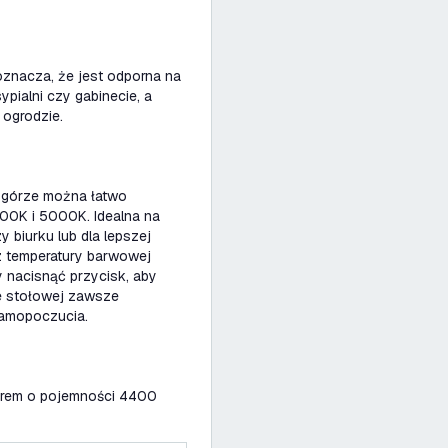
oznacza, że jest odporna na
ypialni czy gabinecie, a
 ogrodzie.
górze można łatwo
00K i 5000K. Idealna na
y biurku lub dla lepszej
z temperatury barwowej
 nacisnąć przycisk, aby
pie stołowej zawsze
samopoczucia.
torem o pojemności 4400