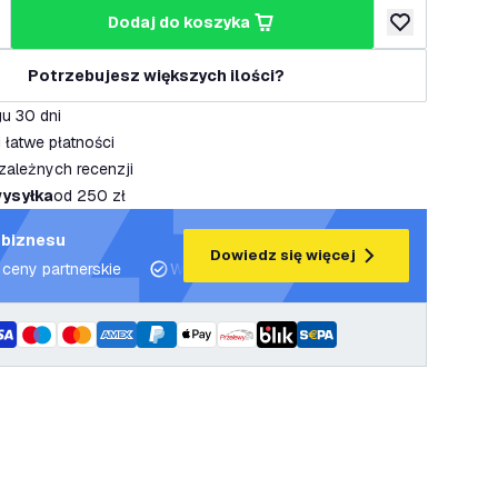
dodaj do koszyka
lość
większ ilość
dodaj do listy 
Potrzebujesz większych ilości?
u 30 dni
 łatwe płatności
zależnych recenzji
ysyłka
od 250 zł
 biznesu
Dowiedz się więcej
 ceny partnerskie
Wsparcie projektowe i plany oświetleniowe