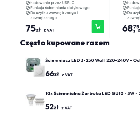
Ładowanie przez USB-C
Ładowa
Funkcja ściemniania dotykowego
Funkcj
Do użytku wewnętrznego i
Do uży
zewnętrznego
zewnę
75
68
,
75
zł
z VAT
Często kupowane razem
Ściemniacz LED 3-250 Watt 220-240V - Odc
66
zł
z VAT
10x Ściemnialna Żarówka LED GU10 - 3W -
52
zł
z VAT