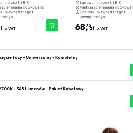
nie przez USB-C
Ładowanie przez USB-C
a ściemniania dotykowego
Funkcja ściemniania dotykowe
tku wewnętrznego i
Do użytku wewnętrznego i
trznego
zewnętrznego
68
,
75
zł
zł
z VAT
z VAT
ięcie fazy - Uniwersalny - Kompletny
 2700K - 345 Lumenów - Pakiet Rabatowy