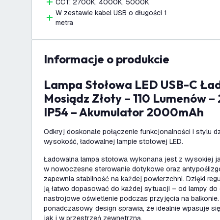
CCT: 2700K, 4000K, 5000K
W zestawie kabel USB o długości 1
metra
informacje o produkcie
Lampa Stołowa LED USB-C Ładowalna –
Mosiądz Złoty – 110 Lumenów 
IP54 – Akumulator 2000mAh
Odkryj doskonałe połączenie funkcjonalności i stylu dz
wysokość, ładowalnej lampie stołowej LED.
Ładowalna lampa stołowa wykonana jest z wysokiej j
w nowoczesne sterowanie dotykowe oraz antypoślizg
zapewnia stabilność na każdej powierzchni. Dzięki r
ją łatwo dopasować do każdej sytuacji – od lampy do 
nastrojowe oświetlenie podczas przyjęcia na balkonie. 
ponadczasowy design sprawia, że idealnie wpasuje si
jak i w przestrzeń zewnętrzną.