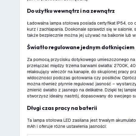
Do użytku wewnątrz i na zewnątrz
Ładowalna lampa stołowa posiada certyfikat IP54, co 
kurz i zachlapania. Doskonale sprawdzi się w salonie, s
także bezpiecznie można jej używać na balkonie lub w
Światło regulowane jednym dotknięciem
Za pomocą przycisku dotykowego umieszczonego na 
przełączać między trzema barwami światła: 2700K, 40
relaksujący wieczór na kanapie, do skupionej pracy prz
widoczności podczas gotowania czy posiłków. Opróc
można również płynnie regulować jasność – wystarczy
zmienić światło z jasnego na delikatne. Dzięki tej lam
stworzysz idealny nastrój, dopasowany do swojego 
Długi czas pracy na baterii
Ta lampa stołowa LED zasilana jest trwałym akumula
mAh i oferuje różne ustawienia jasności: