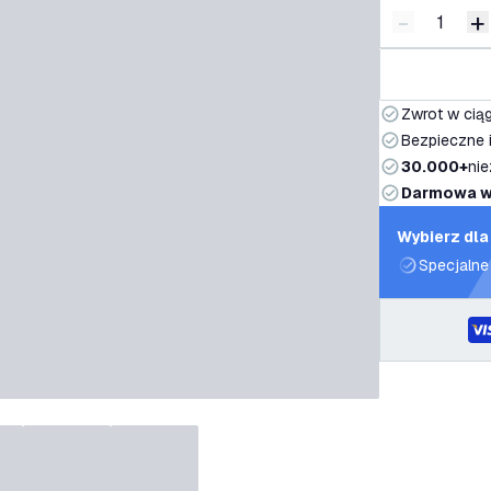
-
+
Zmniejsz i
Z
Zwrot w ciąg
Bezpieczne i
30.000+
nie
Darmowa w
Wybierz dla
Specjalne