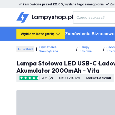
Zamówione przed 22:00,
wysłane tego samego dnia
Zwr
Zamówienia Biznesowe
Wybierz kategorię
Oświetlenie
Lampy
Łado
Wstecz
Wewnętrzne
Stołowe
Stoł
Lampa Stołowa LED USB-C Ładowalna – Mosiądz Złoty – 110 Lumenów – 2700K–5000K – IP54 –
Akumulator 2000mAh - Vita
4.5 (2)
SKU
:
LV10128
Marka
:
Ledvion
4.5 Gwiazdki oceny