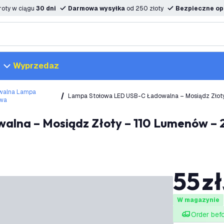
oty w ciągu
30 dni
Darmowa wysyłka
od 250 złoty
Bezpieczne opc
Wyprzedaz
walna Lampa
Lampa Stołowa LED USB-C Ładowalna – Mosiądz Zło
owa
- Vita
55
zł
W magazynie
Order bef