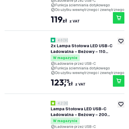
Akumulator 4400mAh - Nyra
Ładowanie przez USB-C
Funkcja ściemniania dotykowego
Do użytku wewnętrznego i zewnętrznego
119
zł
z VAT
otwórz panel recenzji
4.6
[
9
]
4.6 Gwiazdki oceny
dodaj 
2x Lampa Stołowa LED USB-C
Ładowalna – Beżowy – 110
Lumenów – 2700K–5000K – IP54 –
W magazynie
Akumulator 2000mAh - Vita
Ładowanie przez USB-C
Funkcja ściemniania dotykowego
Do użytku wewnętrznego i zewnętrznego
123
,
75
zł
z VAT
otwórz panel recenzji
4.2
[
6
]
4.2 Gwiazdki oceny
dodaj 
Lampa Stołowa LED USB-C
Ładowalna – Beżowy – 200
Lumenów – 2700K–5000K – IP54 –
W magazynie
Akumulator 4400mAh - Nyra
Ładowanie przez USB-C