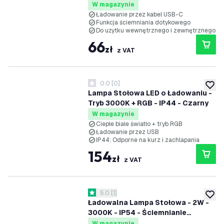
W magazynie
Ładowanie przez kabel USB-C
Funkcja ściemniania dotykowego
Do użytku wewnętrznego i zewnętrznego
66
zł
z VAT
0.0
[
0
]
0 Gwiazdki oceny
dodaj 
Lampa Stołowa LED o Ładowaniu -
Tryb 3000K + RGB - IP44 - Czarny
W magazynie
Ciepłe białe światło + tryb RGB
Ładowanie przez USB
IP44: Odporne na kurz i zachlapania
154
zł
z VAT
otwórz panel recenzji
5.0
[
1
]
5 Gwiazdki oceny
dodaj 
Ładowalna Lampa Stołowa - 2W -
3000K - IP54 - Ściemnianie
dotykowe
W magazynie