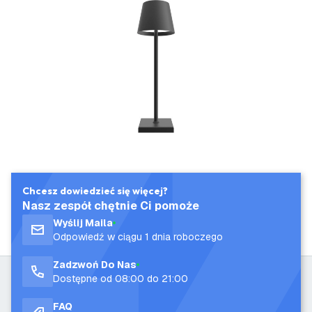
Chcesz dowiedzieć się więcej?
Nasz zespół chętnie Ci pomoże
Wyślij Maila
Odpowiedź w ciągu 1 dnia roboczego
Zadzwoń Do Nas
Dostępne od 08:00 do 21:00
FAQ