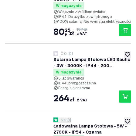
W magazynie
Włącznie z źródłem światła
IP44: Do użytku zewnętrznego
100% solarna: Nie wymaga elektryczności
80
,
25
107 zł
zł
z VAT
0.0
[
0
]
0 Gwiazdki oceny
dodaj 
Solarna Lampa Stołowa LED Saulio
- 3W - 3000K - IP44 - 200
Lumenów - Czarna - 5 lat gwarancji
W magazynie
5 lat gwarancji
IP44: bryzgoszczelna
Energia słoneczna
264
zł
z VAT
otwórz panel recenzji
5.0
[
1
]
5 Gwiazdki oceny
dodaj 
Ładowalna Lampa Stołowa - 5W -
2700K - IP54 - Czarna