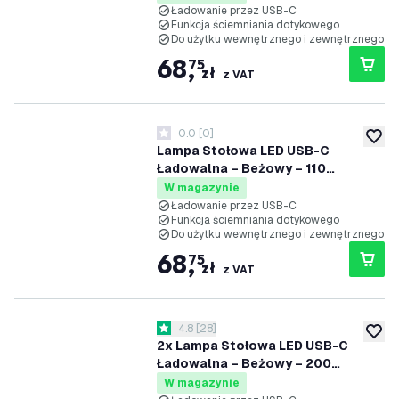
Akumulator 2000mAh - Vita
Ładowanie przez USB-C
Funkcja ściemniania dotykowego
Do użytku wewnętrznego i zewnętrznego
68
,
75
zł
z VAT
0.0
[
0
]
0 Gwiazdki oceny
dodaj 
Lampa Stołowa LED USB-C
Ładowalna – Beżowy – 110
Lumenów – 2700K–5000K – IP54 –
W magazynie
Akumulator 2000mAh - Vita
Ładowanie przez USB-C
Funkcja ściemniania dotykowego
Do użytku wewnętrznego i zewnętrznego
68
,
75
zł
z VAT
otwórz panel recenzji
4.8
[
28
]
4.8 Gwiazdki oceny
dodaj 
2x Lampa Stołowa LED USB-C
Ładowalna – Beżowy – 200
Lumenów – 2700K–5000K – IP54 –
W magazynie