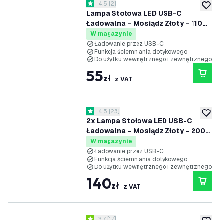
otwórz panel recenzji
4.5
[
2
]
4.5 Gwiazdki oceny
dodaj 
Lampa Stołowa LED USB-C
Ładowalna – Mosiądz Złoty – 110
Lumenów – 2700K–5000K – IP54 –
W magazynie
Akumulator 2000mAh - Vita
Ładowanie przez USB-C
Funkcja ściemniania dotykowego
Do użytku wewnętrznego i zewnętrznego
55
zł
z VAT
otwórz panel recenzji
4.5
[
23
]
4.5 Gwiazdki oceny
dodaj 
2x Lampa Stołowa LED USB-C
Ładowalna – Mosiądz Złoty – 200
Lumenów – 2700K–5000K – IP54 –
W magazynie
Akumulator 4400mAh - Nyra
Ładowanie przez USB-C
Funkcja ściemniania dotykowego
Do użytku wewnętrznego i zewnętrznego
140
zł
z VAT
otwórz panel recenzji
3.7
[
17
]