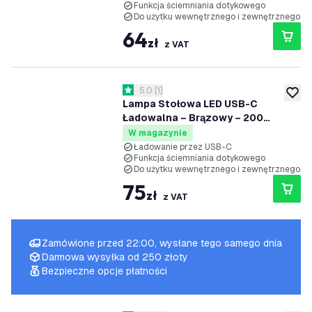
Funkcja ściemniania dotykowego
Do użytku wewnętrznego i zewnętrznego
64
zł
z VAT
otwórz panel recenzji
5.0
[
1
]
5 Gwiazdki oceny
dodaj 
Lampa Stołowa LED USB-C
Ładowalna – Brązowy – 200
Lumenów – 2700K–5000K – IP54 –
W magazynie
Akumulator 4400mAh - Nyra
Ładowanie przez USB-C
Funkcja ściemniania dotykowego
Do użytku wewnętrznego i zewnętrznego
75
zł
z VAT
Zamówione przed 22:00, wysłane tego samego dnia
Darmowa wysyłka od 250 złoty
Bezpieczne opcje płatności