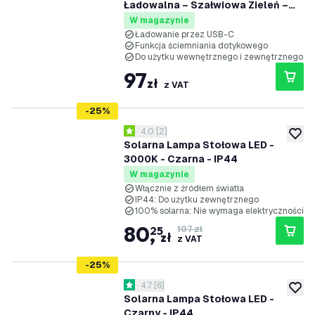
Ładowalna – Szałwiowa Zieleń –
110 Lumenów – 2700K–5000K –
W magazynie
IP54 – Akumulator 2000mAh - Vita
Ładowanie przez USB-C
Funkcja ściemniania dotykowego
Do użytku wewnętrznego i zewnętrznego
97
zł
z VAT
-
25
%
otwórz panel recenzji
4.0
[
2
]
4 Gwiazdki oceny
dodaj 
Solarna Lampa Stołowa LED -
3000K - Czarna - IP44
W magazynie
Włącznie z źródłem światła
IP44: Do użytku zewnętrznego
100% solarna: Nie wymaga elektryczności
80
,
25
107 zł
zł
z VAT
-
25
%
otwórz panel recenzji
4.7
[
6
]
4.7 Gwiazdki oceny
dodaj 
Solarna Lampa Stołowa LED -
Czarny - IP44