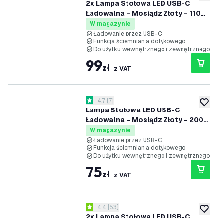
dodaj 
2x Lampa Stołowa LED USB-C
Ładowalna – Mosiądz Złoty – 110
Lumenów – 2700K–5000K – IP54 –
W magazynie
Akumulator 2000mAh - Vita
Ładowanie przez USB-C
Funkcja ściemniania dotykowego
Do użytku wewnętrznego i zewnętrznego
99
zł
z VAT
otwórz panel recenzji
4.7
[
7
]
4.7 Gwiazdki oceny
dodaj 
Lampa Stołowa LED USB-C
Ładowalna – Mosiądz Złoty – 200
Lumenów – 2700K–5000K – IP54 –
W magazynie
Akumulator 4400mAh - Nyra
Ładowanie przez USB-C
Funkcja ściemniania dotykowego
Do użytku wewnętrznego i zewnętrznego
75
zł
z VAT
otwórz panel recenzji
4.4
[
53
]
4.4 Gwiazdki oceny
dodaj 
2x Lampa Stołowa LED USB-C