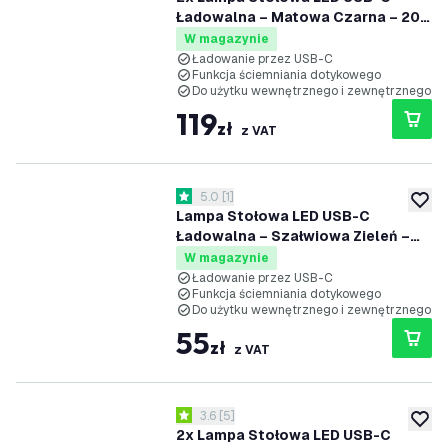
Ładowalna – Matowa Czarna – 200
Lumenów – 2700K–5000K – IP54 –
W magazynie
Akumulator 4400mAh - Nyra
Ładowanie przez USB-C
Funkcja ściemniania dotykowego
Do użytku wewnętrznego i zewnętrznego
119
zł
z VAT
otwórz panel recenzji
5.0
[
1
]
5 Gwiazdki oceny
dodaj 
Lampa Stołowa LED USB-C
Ładowalna – Szałwiowa Zieleń –
110 Lumenów – 2700K–5000K –
W magazynie
IP54 – Akumulator 2000mAh - Vita
Ładowanie przez USB-C
Funkcja ściemniania dotykowego
Do użytku wewnętrznego i zewnętrznego
55
zł
z VAT
otwórz panel recenzji
3.6
[
5
]
3.6 Gwiazdki oceny
dodaj 
2x Lampa Stołowa LED USB-C