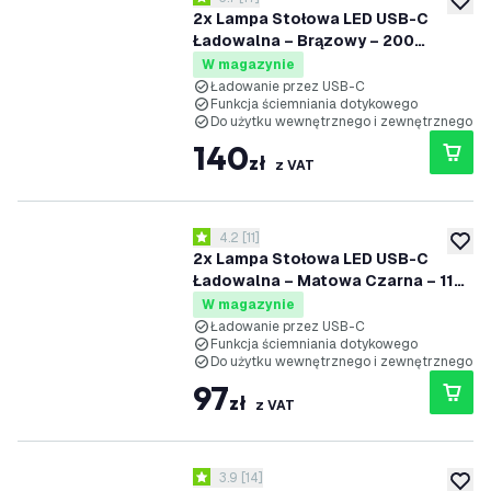
3.7 Gwiazdki oceny
dodaj 
2x Lampa Stołowa LED USB-C
Ładowalna – Brązowy – 200
Lumenów – 2700K–5000K – IP54 –
W magazynie
Akumulator 4400mAh - Nyra
Ładowanie przez USB-C
Funkcja ściemniania dotykowego
Do użytku wewnętrznego i zewnętrznego
140
zł
z VAT
otwórz panel recenzji
4.2
[
11
]
4.2 Gwiazdki oceny
dodaj 
2x Lampa Stołowa LED USB-C
Ładowalna – Matowa Czarna – 110
Lumenów – 2700K–5000K – IP54 –
W magazynie
Akumulator 2000mAh - Vita
Ładowanie przez USB-C
Funkcja ściemniania dotykowego
Do użytku wewnętrznego i zewnętrznego
97
zł
z VAT
otwórz panel recenzji
3.9
[
14
]
3.9 Gwiazdki oceny