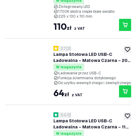
W magazynie
Zintegrowany LED
1700K ekstra ciepłe białe światło
225 x 130 x 110 mm
110
zł
z VAT
otwórz panel recenzji
2.7
[
3
]
2.7 Gwiazdki oceny
dodaj 
Lampa Stołowa LED USB-C
Ładowalna – Matowa Czarna – 200
Lumenów – 2700K–5000K – IP54 –
W magazynie
Akumulator 4400mAh - Nyra
Ładowanie przez USB-C
Funkcja ściemniania dotykowego
Do użytku wewnętrznego i zewnętrznego
64
zł
z VAT
otwórz panel recenzji
5.0
[
1
]
5 Gwiazdki oceny
dodaj 
Lampa Stołowa LED USB-C
Ładowalna – Matowa Czarna – 110
Lumenów – 2700K–5000K – IP54 –
W magazynie