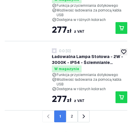
Funkcja przyciemniania dotykowego
Możliwość ładowania za pomocą kabla
USB
Dostępna w różnych kolorach
277
zł
z VAT
0.0
[
0
]
0 Gwiazdki oceny
dodaj 
Ładowalna Lampa Stołowa - 2W -
3000K - IP54 - Ściemnianie
dotykowe
W magazynie
Funkcja przyciemniania dotykowego
Możliwość ładowania za pomocą kabla
USB
Dostępna w różnych kolorach
277
zł
z VAT
1
2
Poprzedni
Następny