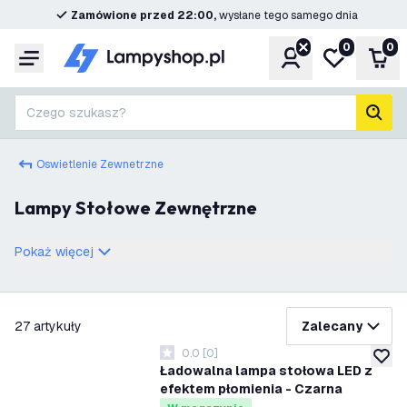
Zamówione przed 22:00,
wysłane tego samego dnia
0
0
Konto
Moja lista ż
Kos
Menu
Czego szukasz?
Szuk
Oswietlenie Zewnetrzne
Lampy Stołowe Zewnętrzne
Pokaż więcej
filtruj
27
artykuły
Zalecany
0.0
[
0
]
0 Gwiazdki oceny
dodaj 
Ładowalna lampa stołowa LED z
efektem płomienia - Czarna