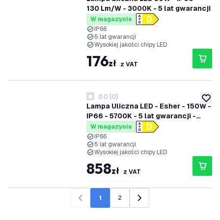
130 Lm/W - 3000K - 5 lat gwarancji
W magazynie
IP66
5 lat gwarancji
Wysokiej jakości chipy LED
176
zł
z VAT
0.0
[
0
]
0 Gwiazdki oceny
dodaj 
Lampa Uliczna LED - Esher - 150W -
IP66 - 5700K - 5 lat gwarancji -
Kabel o długości 1 metra
W magazynie
IP66
5 lat gwarancji
Wysokiej jakości chipy LED
858
zł
z VAT
1
2
Poprzedni
Następny