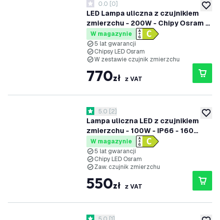
0.0
[
0
]
0 Gwiazdki oceny
dodaj 
LED Lampa uliczna z czujnikiem
zmierzchu - 200W - Chipy Osram -
IP66 - 170 Lm/W - 4000K - 5 lat
W magazynie
gwarancji
5 lat gwarancji
Chipsy LED Osram
W zestawie czujnik zmierzchu
770
zł
z VAT
otwórz panel recenzji
5.0
[
2
]
5 Gwiazdki oceny
dodaj 
Lampa uliczna LED z czujnikiem
zmierzchu - 100W - IP66 - 160
Lm/W - 4000K - 5 lat gwarancji
W magazynie
5 lat gwarancji
Chipy LED Osram
Zaw. czujnik zmierzchu
550
zł
z VAT
otwórz panel recenzji
5.0
[
1
]