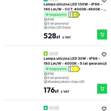
5 Gwiazdki oceny
dodaj 
Lampa uliczna LED 100W - IP66 -
160 Lm/W - CCT: 4000K-4500K - 5
lat gwarancji
W magazynie
IP66
5 lat gwarancji
Chipy LED Sosen
528
zł
z VAT
otwórz panel recenzji
4.0
[
1
]
4 Gwiazdki oceny
dodaj 
Lampa uliczna LED 30W - IP66 -
150 Lm/W - 4000K - 5 lat gwarancji
W magazynie
IP66
5 lat gwarancji
Wysokiej jakości chipy LED
176
zł
z VAT
otwórz panel recenzji
5.0
[
2
]
5 Gwiazdki oceny