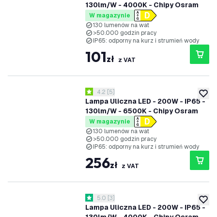
130lm/W - 4000K - Chipy Osram
W magazynie
130 lumenów na wat
>50.000 godzin pracy
IP65: odporny na kurz i strumień wody
101
zł
z VAT
otwórz panel recenzji
4.2
[
5
]
4.2 Gwiazdki oceny
dodaj 
Lampa Uliczna LED - 200W - IP65 -
130lm/W - 6500K - Chipy Osram
W magazynie
130 lumenów na wat
>50.000 godzin pracy
IP65: odporny na kurz i strumień wody
256
zł
z VAT
otwórz panel recenzji
5.0
[
3
]
5 Gwiazdki oceny
dodaj 
Lampa Uliczna LED - 200W - IP65 -