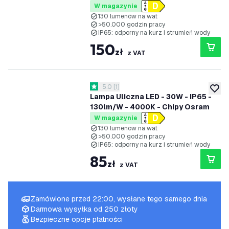
W magazynie
130 lumenów na wat
>50.000 godzin pracy
IP65: odporny na kurz i strumień wody
150
zł
z VAT
otwórz panel recenzji
5.0
[
1
]
5 Gwiazdki oceny
dodaj 
Lampa Uliczna LED - 30W - IP65 -
130lm/W - 4000K - Chipy Osram
W magazynie
130 lumenów na wat
>50.000 godzin pracy
IP65: odporny na kurz i strumień wody
85
zł
z VAT
Zamówione przed 22:00, wysłane tego samego dnia
Darmowa wysyłka od 250 złoty
Bezpieczne opcje płatności