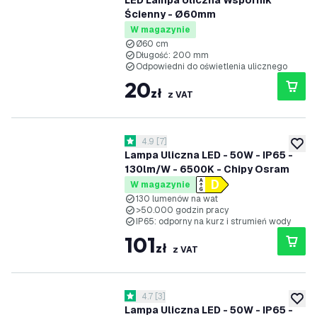
LED Lampa Uliczna Wspornik
Ścienny - Ø60mm
W magazynie
Ø60 cm
Długość: 200 mm
Odpowiedni do oświetlenia ulicznego
20
zł
z VAT
otwórz panel recenzji
4.9
[
7
]
4.9 Gwiazdki oceny
dodaj 
Lampa Uliczna LED - 50W - IP65 -
130lm/W - 6500K - Chipy Osram
W magazynie
130 lumenów na wat
>50.000 godzin pracy
IP65: odporny na kurz i strumień wody
101
zł
z VAT
otwórz panel recenzji
4.7
[
3
]
4.7 Gwiazdki oceny
dodaj 
Lampa Uliczna LED - 50W - IP65 -