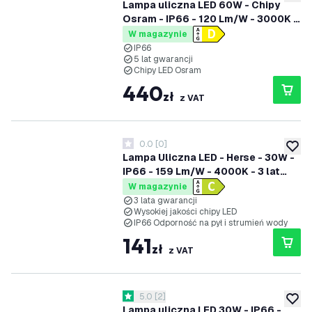
dodaj 
Lampa uliczna LED 60W - Chipy
Osram - IP66 - 120 Lm/W - 3000K -
5 lat gwarancji
W magazynie
IP66
5 lat gwarancji
Chipy LED Osram
440
zł
z VAT
0.0
[
0
]
0 Gwiazdki oceny
dodaj 
Lampa Uliczna LED - Herse - 30W -
IP66 - 159 Lm/W - 4000K - 3 lat
gwarancji
W magazynie
3 lata gwarancji
Wysokiej jakości chipy LED
IP66 Odporność na pył i strumień wody
141
zł
z VAT
otwórz panel recenzji
5.0
[
2
]
5 Gwiazdki oceny
dodaj 
Lampa uliczna LED 30W - IP66 -