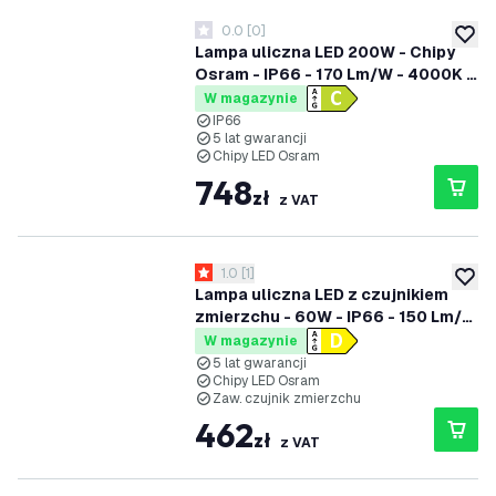
0.0
[
0
]
0 Gwiazdki oceny
dodaj 
Lampa uliczna LED 200W - Chipy
Osram - IP66 - 170 Lm/W - 4000K -
5 lat gwarancji
W magazynie
IP66
5 lat gwarancji
Chipy LED Osram
748
zł
z VAT
otwórz panel recenzji
1.0
[
1
]
1 Gwiazdki oceny
dodaj 
Lampa uliczna LED z czujnikiem
zmierzchu - 60W - IP66 - 150 Lm/W
- 4000K - 5 lat gwarancji
W magazynie
5 lat gwarancji
Chipy LED Osram
Zaw. czujnik zmierzchu
462
zł
z VAT