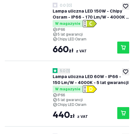
0.0
[
0
]
0 Gwiazdki oceny
dodaj 
Lampa uliczna LED 150W - Chipy
Osram - IP66 - 170 Lm/W - 4000K -
5 lat gwarancji
W magazynie
IP66
5 lat gwarancji
Chipy LED Osram
660
zł
z VAT
otwórz panel recenzji
5.0
[
1
]
5 Gwiazdki oceny
dodaj 
Lampa uliczna LED 60W - IP66 -
150 Lm/W - 4000K - 5 lat gwarancji
W magazynie
IP66
5 lat gwarancji
Chipy LED Osram
440
zł
z VAT