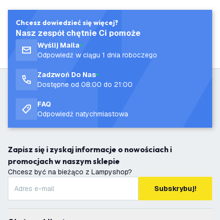
Chcesz dowiedzieć się więcej?
Nasz zespół chętnie Ci pomoże
Wyślij Maila
Odpowiedź w ciągu 1 dnia roboczego
Zadzwoń Do Nas
Dostępne od 08:00 do 21:00
FAQ
Odpowiedź natychmiastowa
Zapisz się i zyskaj informacje o nowościach i
promocjach w naszym sklepie
Chcesz być na bieżąco z Lampyshop?
Subskrybuj!