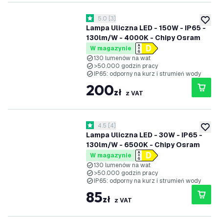
otwórz panel recenzji
5.0
[
3
]
5 Gwiazdki oceny
dodaj 
Lampa Uliczna LED - 150W - IP65 -
130lm/W - 4000K - Chipy Osram
W magazynie
130 lumenów na wat
>50.000 godzin pracy
IP65: odporny na kurz i strumień wody
200
zł
z VAT
otwórz panel recenzji
4.5
[
4
]
4.5 Gwiazdki oceny
dodaj 
Lampa Uliczna LED - 30W - IP65 -
130lm/W - 6500K - Chipy Osram
W magazynie
130 lumenów na wat
>50.000 godzin pracy
IP65: odporny na kurz i strumień wody
85
zł
z VAT