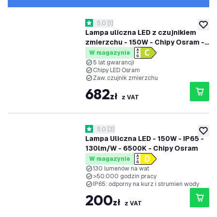
otwórz panel recenzji
5.0
[
1
]
5 Gwiazdki oceny
dodaj 
Lampa uliczna LED z czujnikiem
zmierzchu - 150W - Chipy Osram -
IP66 - 170 Lm/W - 4000K - 5 lat
W magazynie
gwarancji
5 lat gwarancji
Chipy LED Osram
Zaw. czujnik zmierzchu
682
zł
z VAT
otwórz panel recenzji
5.0
[
3
]
5 Gwiazdki oceny
dodaj 
Lampa Uliczna LED - 150W - IP65 -
130lm/W - 6500K - Chipy Osram
W magazynie
130 lumenów na wat
>50.000 godzin pracy
IP65: odporny na kurz i strumień wody
200
zł
z VAT