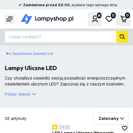
Zamówione przed 22:00,
wysłane tego samego dnia
0
0
Konto
Moja lista ż
Kos
Menu
Czego szukasz?
Szuk
Oswietlenie Zewnetrzne
Lampy Uliczne LED
Czy chciałbyś oświetlić swoją posiadłość energooszczędnym
oświetleniem ulicznym LED? Zapoznaj się z naszym szerokim
asortymentem różnych latarni ulicznych, lamp ulicznych LED
Pokaż więcej
oraz latarni ogrodowych.
filtruj
32
artykuły
Zalecany
otwórz panel recenzji
3.4
[
5
]
3.4 Gwiazdki oceny
dodaj 