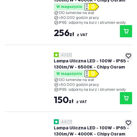
130lm/W - 4000K - Chipy Osram
W magazynie
130 lumenów na wat
>50.000 godzin pracy
IP65: odporny na kurz i strumień wody
256
zł
z VAT
otwórz panel recenzji
4.3
[
3
]
4.3 Gwiazdki oceny
dodaj 
Lampa Uliczna LED - 100W - IP65 -
130lm/W - 6500K - Chipy Osram
W magazynie
130 lumenów na wat
>50.000 godzin pracy
IP65: odporny na kurz i strumień wody
150
zł
z VAT
otwórz panel recenzji
4.9
[
7
]
4.9 Gwiazdki oceny
dodaj 
Lampa Uliczna LED - 100W - IP65 -
130lm/W - 4000K - Chipy Osram