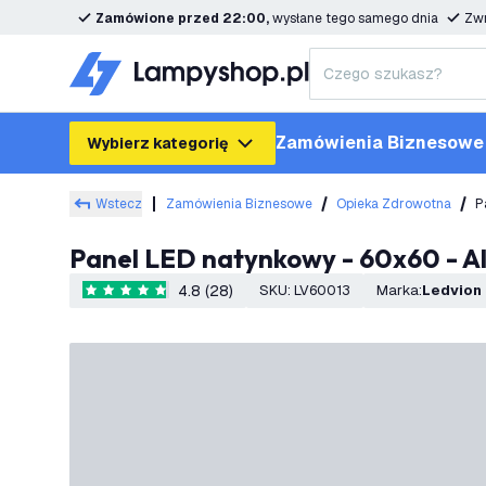
Zamówione przed 22:00,
wysłane tego samego dnia
Zwr
Zamówienia Biznesowe
Wybierz kategorię
Wstecz
Zamówienia Biznesowe
Opieka Zdrowotna
P
Panel LED natynkowy - 60x60 - A
4.8 (28)
SKU
:
LV60013
Marka
:
Ledvion
4.8 Gwiazdki oceny