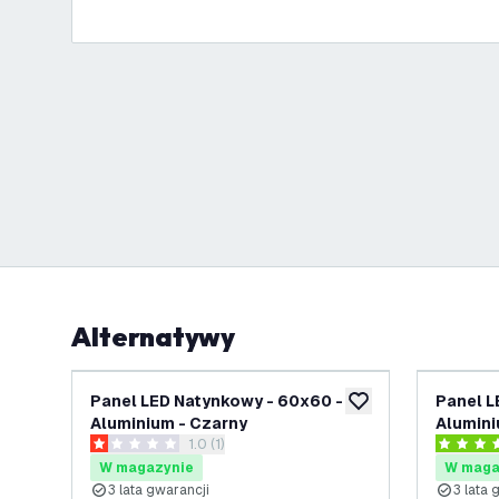
Alternatywy
Panel LED Natynkowy - 60x60 -
Panel L
dodaj do listy życze
Aluminium - Czarny
Alumini
otwórz panel recenzji
1.0 (1)
1 Gwiazdki oceny
4.246753
W magazynie
W maga
3 lata gwarancji
3 lata 