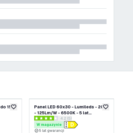
 do 150
Panel LED 60x30 - Lumileds - 20W
Pan
dodaj do listy życzeń
dodaj do listy 
- 125Lm/W - 6500K - 5 lat
- 1
nzji
otwórz panel recenzji
4.2 (5)
gwarancji
gw
4.2 Gwiazdki oceny
4 G
W magazynie
W
5 lat gwarancji
5