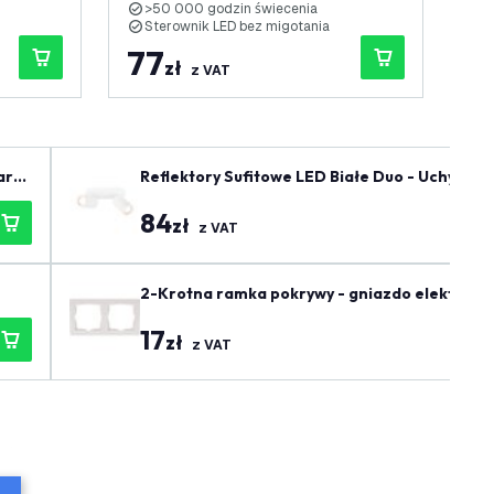
>50 000 godzin świecenia
>
Sterownik LED bez migotania
S
77
5
zł
z VAT
Reflektory Sufitowe LED Białe Duo - Uchylne 
84
zł
z VAT
2-Krotna ramka pokrywy - gniazdo elektryczn
17
zł
z VAT