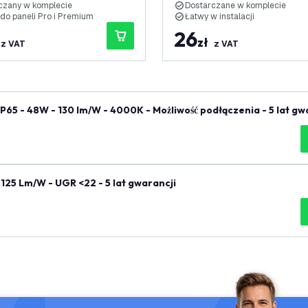
czany w komplecie
Dostarczane w komplecie
 do paneli Pro i Premium
Łatwy w instalacji
26
zł
z VAT
z VAT
125 Lm/W - UGR <22 - 5 lat gwarancji