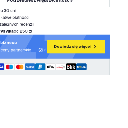
Potrzebujesz większych ilości?
u 30 dni
 łatwe płatności
zależnych recenzji
ysyłka
od 250 zł
 biznesu
Dowiedz się więcej
 ceny partnerskie
Wsparcie projektowe i plany oświetleniowe