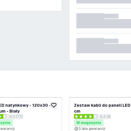
ED natynkowy - 120x30 -
Zestaw kabli do paneli LED
ń
dodaj do listy życzeń
um - Biały
cm
otwórz panel recenzji
4.2 (77)
otwórz panel rece
4.2 (6)
 Gwiazdki oceny
4.2 Gwiazdki oceny
zynie
W magazynie
gwarancji
3 lata gwarancji