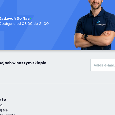
Zadzwoń Do Nas
Dostępne od 08:00 do 21:00
mocjach w naszym sklepie
onto
to
j się