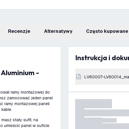
recenzje
Alternatywy
Często kupowane
Instrukcja i dok
LV60007-LV60014_ma
ebował ramy montażowej do
żesz zamocować jeden panel
ść ramy montażowej paneli
 kable.
masz stały sufit, na
 umieścić panel w suficie.