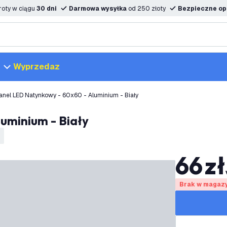
oty w ciągu
30 dni
Darmowa wysyłka
od 250 złoty
Bezpieczne opc
Wyprzedaz
anel LED Natynkowy - 60x60 - Aluminium - Biały
luminium - Biały
66
zł
Brak w magaz