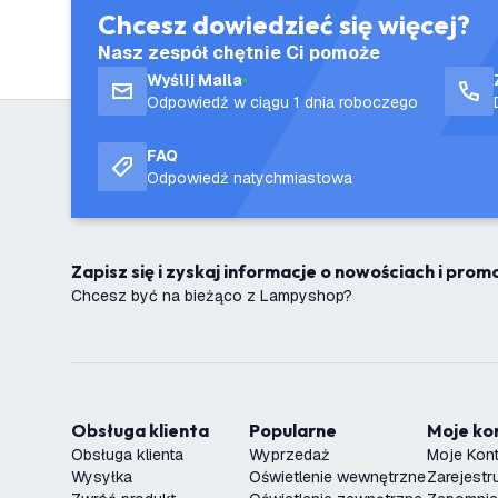
Chcesz dowiedzieć się więcej?
Nasz zespół chętnie Ci pomoże
Wyślij Maila
Odpowiedź w ciągu 1 dnia roboczego
FAQ
Odpowiedź natychmiastowa
Zapisz się i zyskaj informacje o nowościach i pro
Chcesz być na bieżąco z Lampyshop?
Obsługa klienta
Popularne
Moje k
Obsługa klienta
Wyprzedaż
Moje Kon
Wysyłka
Oświetlenie wewnętrzne
Zarejestru