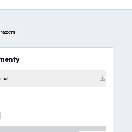
 razem
umenty
nual