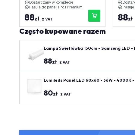
Dostarczany w komplecie
Dostar
Pasuje do paneli Pro i Premium
Pasuje
88
88
zł
zł
z VAT
Często kupowane razem
Lampa Świetlówka 150cm - Samsung LED - IP65 - 48W - 130 lm/W - 4000K - Możliwość podłączenia - 5 lat gwara
ncji
88
zł
z VAT
Lumileds Panel LED 60x60 - 36W - 4000K - 
80
zł
z VAT