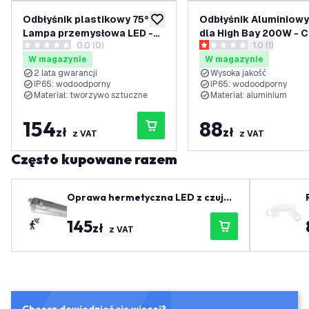
Odbłyśnik plastikowy 75° -
Odbłyśnik Aluminiowy
dodaj do listy życzeń
Lampa przemysłowa LED -
dla High Bay 200W - 
0.0 (0)
otwórz panel 
1.0 (1)
High Bay - 200 W
0 Gwiazdki oceny
1 Gwiazdki oceny
W magazynie
W magazynie
2 lata gwarancji
Wysoka jakość
IP65: wodoodporny
IP65: wodoodporny
Materiał: tworzywo sztuczne
Materiał: aluminium
154
88
zł
zł
z VAT
z VAT
Często kupowane razem
Oprawa hermetyczna LED z czujni
kiem 150 cm - IP65
145
zł
z VAT