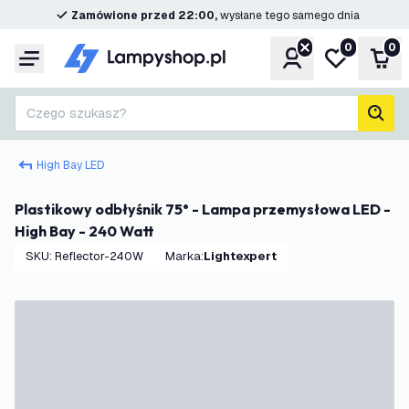
Zamówione przed 22:00,
wysłane tego samego dnia
0
0
Konto
Moja lista ż
Kos
Menu
Czego szukasz?
Szuk
High Bay LED
Plastikowy odbłyśnik 75° - Lampa przemysłowa LED -
High Bay - 240 Watt
SKU
:
Reflector-240W
Marka
:
Lightexpert