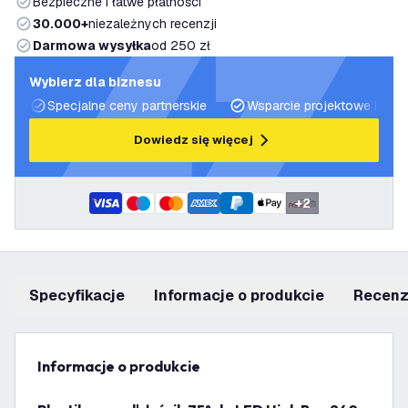
Bezpieczne i łatwe płatności
30.000+
niezależnych recenzji
Darmowa wysyłka
od 250 zł
Wybierz dla biznesu
Specjalne ceny partnerskie
Wsparcie projektowe i plan
Dowiedz się więcej
+
2
Specyfikacje
informacje o produkcie
recen
informacje o produkcie