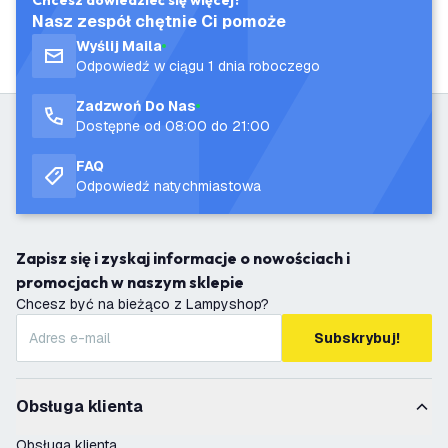
Chcesz dowiedzieć się więcej?
Nasz zespół chętnie Ci pomoże
Wyślij Maila
Odpowiedź w ciągu 1 dnia roboczego
Zadzwoń Do Nas
Dostępne od 08:00 do 21:00
FAQ
Odpowiedź natychmiastowa
Zapisz się i zyskaj informacje o nowościach i
promocjach w naszym sklepie
Chcesz być na bieżąco z Lampyshop?
Subskrybuj!
Obsługa klienta
Obsługa klienta