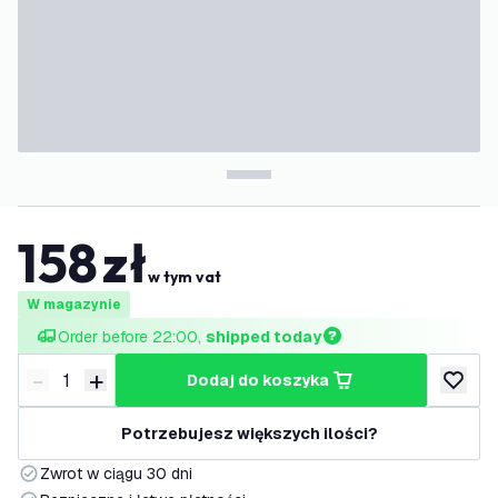
158
zł
w tym vat
W magazynie
Order before 22:00, 
shipped today
-
+
dodaj do koszyka
Zmniejsz ilość
Zwiększ ilość
dodaj d
Potrzebujesz większych ilości?
Zwrot w ciągu 30 dni