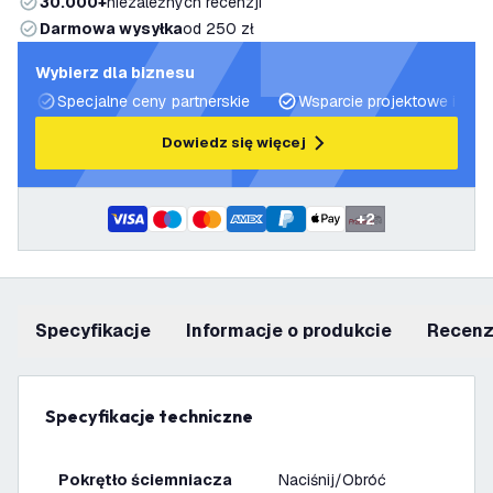
30.000+
niezależnych recenzji
Darmowa wysyłka
od 250 zł
Wybierz dla biznesu
Specjalne ceny partnerskie
Wsparcie projektowe i plan
Dowiedz się więcej
+
2
Specyfikacje
informacje o produkcie
recen
Specyfikacje techniczne
Pokrętło ściemniacza
Naciśnij/Obróć