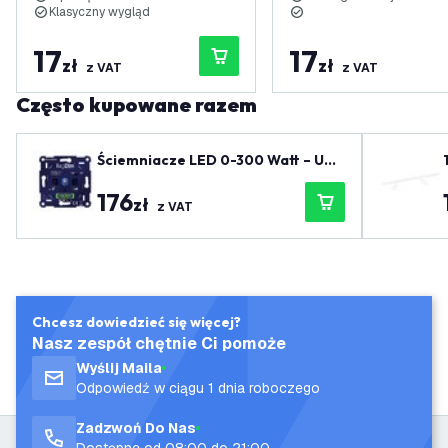
Klasyczny wygląd
17
17
zł
zł
z VAT
z VAT
Często kupowane razem
Ściemniacze LED 0-300 Watt – Uni
wersalny
176
zł
z VAT
Chcesz dowiedzieć się więcej?
Nasz zespół chętnie Ci pomoże
Wyślij Maila
Odpowiedź w ciągu 1 dnia roboczego
Zadzwoń Do Nas