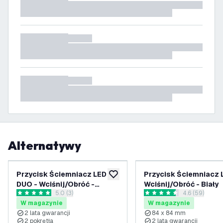
Alternatywy
Przycisk Ściemniacz LED
Przycisk Ściemniacz 
dodaj do listy życzeń
DUO - Wciśnij/Obróć -
Wciśnij/Obróć - Biały
otwórz panel recenzji
5.0 (3)
otwórz panel
4.6 (59)
Czarny
5 Gwiazdki oceny
4.6 Gwiazdki oceny
W magazynie
W magazynie
2 lata gwarancji
84 x 84 mm
2 pokrętła
2 lata gwarancji