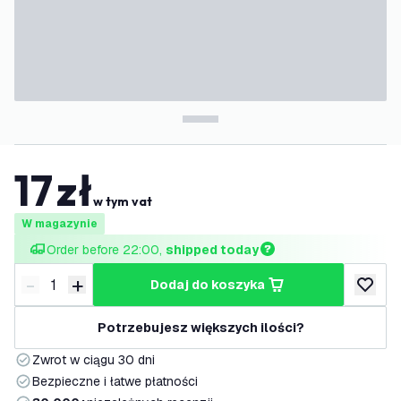
17
zł
w tym vat
W magazynie
Order before 22:00, 
shipped today
-
+
dodaj do koszyka
Zmniejsz ilość
Zwiększ ilość
dodaj d
Potrzebujesz większych ilości?
Zwrot w ciągu 30 dni
Bezpieczne i łatwe płatności