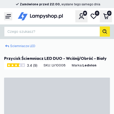
Zamówione przed 22:00,
wysłane tego samego dnia
0
0
Konto
Moja lista ż
Kos
Menu
Czego szukasz?
Szuk
Ściemniacze LED
Przycisk Ściemniacz LED DUO - Wciśnij/Obróć - Biały
3.4 (9)
SKU
:
LV10008
Marka
:
Ledvion
3.4 Gwiazdki oceny