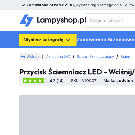
Zamówione przed 22:00,
wysłane tego samego dnia
Zwr
Zamówienia Biznesowe
Wybierz kategorię
Wstecz
Akcesoria LED
Sprzęt Przełączający
Ściemni
Przycisk Ściemniacz LED - Wciśni
4.3 (14)
SKU
:
LV10007
Marka
:
Ledvion
4.3 Gwiazdki oceny