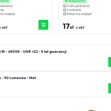
zynie
W magazynie
gwarancji
2 lata gwarancji
̨tła
2 pokrętła
zny wygląd
Klasyczny wygląd
17
zł
z VAT
z VAT
/W - 6500K - UGR <22 - 5 lat gwarancji
4 - 50 Lumenów - Mat