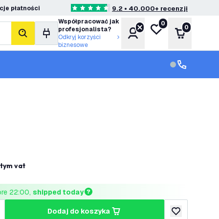
je płatności
9.2 • 40.000+ recenzji
4.6 Gwiazdki oceny
Współpracować jak
0
Moja lista życzeń
0
profesjonalista?
Konto
Koszyk
Szukaj
Odkryj korzyści
biznesowe
Obsługa klie
Obsługa klien
 tym vat
ore 22:00, 
shipped today
dodaj do koszyka
lość
większ ilość
dodaj do listy 