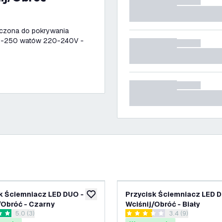
naczona do pokrywania
 3-250 watów 220-240V -
k Ściemniacz LED DUO -
Przycisk Ściemniacz LED D
ń
dodaj do listy życzeń
/Obróć - Czarny
Wciśnij/Obróć - Biały
otwórz panel recenzji
5.0 (3)
otwórz panel rece
3.4 (9)
ki oceny
3.4 Gwiazdki oceny