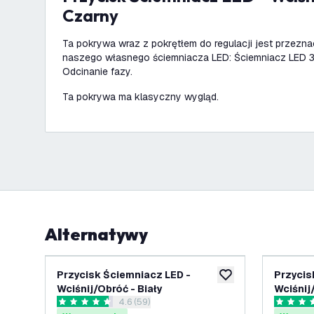
Czarny
Ta pokrywa wraz z pokrętłem do regulacji jest przez
naszego własnego ściemniacza LED: Ściemniacz LED
Odcinanie fazy.
Ta pokrywa ma klasyczny wygląd.
Alternatywy
Przycisk Ściemniacz LED -
Przycis
dodaj do listy życze
Wciśnij/Obróć - Biały
Wciśnij
otwórz panel recenzji
4.6 (59)
4.6 Gwiazdki oceny
5 Gwiazd