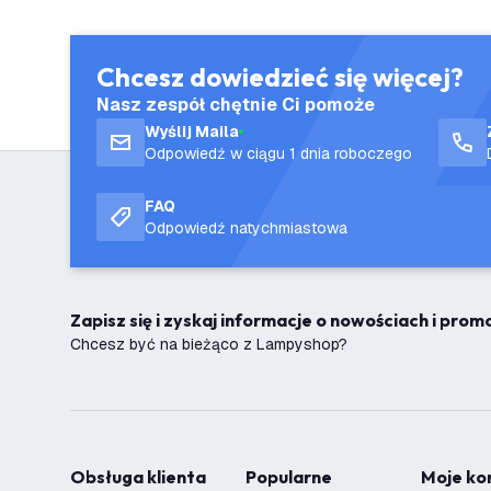
Chcesz dowiedzieć się więcej?
Nasz zespół chętnie Ci pomoże
Wyślij Maila
Odpowiedź w ciągu 1 dnia roboczego
FAQ
Odpowiedź natychmiastowa
Zapisz się i zyskaj informacje o nowościach i pro
Chcesz być na bieżąco z Lampyshop?
Obsługa klienta
Popularne
Moje k