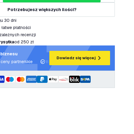
Potrzebujesz większych ilości?
u 30 dni
 łatwe płatności
zależnych recenzji
ysyłka
od 250 zł
 biznesu
Dowiedz się więcej
 ceny partnerskie
Wsparcie projektowe i plany oświetleniowe