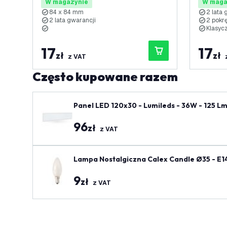
W magazynie
W maga
84 x 84 mm
2 lata 
2 lata gwarancji
2 pokre
Klasyc
17
17
zł
zł
z VAT
Często kupowane razem
Panel LED 120x30 - Lumileds - 36W - 125 Lm
96
zł
z VAT
Lampa Nostalgiczna Calex Candle Ø35 - E1
9
zł
z VAT