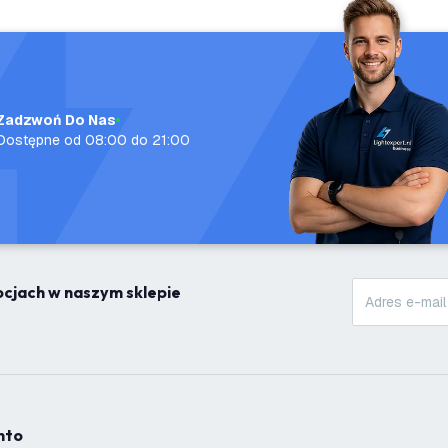
Zadzwoń Do Nas
Dostępne od 08:00 do 21:00
mocjach w naszym sklepie
onto