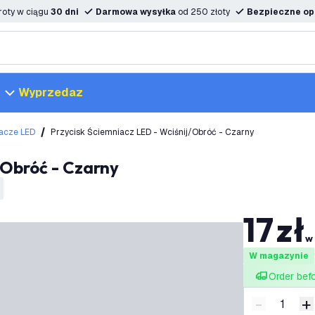
oty w ciągu
30 dni
Darmowa wysyłka
od 250 złoty
Bezpieczne opc
Wyprzedaz
acze LED
Przycisk Ściemniacz LED - Wciśnij/Obróć - Czarny
j/Obróć - Czarny
17
zł
w
W magazynie
Order bef
-
+
Zmniejsz i
Z