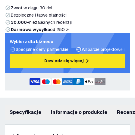
Zwrot w ciągu 30 dni
Bezpieczne i łatwe płatności
30.000+
niezależnych recenzji
Darmowa wysyłka
od 250 zł
Wybierz dla biznesu
Specjalne ceny partnerskie
Wsparcie projektowe i plan
Dowiedz się więcej
+
2
Specyfikacje
informacje o produkcie
recen