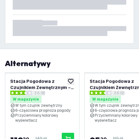
Alternatywy
-
20
%
Stacja Pogodowa z
Stacja Pogodowa z
dodaj do listy życzeń
Czujnikiem Zewnętrznym –
Czujnikiem Zewnętrz
otwórz panel recenzji
3.5 (8)
otwórz panel 
3.6 (9)
Bezprzewodowa –
Bezprzewodowa –
3.5 Gwiazdki oceny
3.6 Gwiazdki oceny
W magazynie
W magazynie
Kolorowy Wyświetlacz 7'' –
Kolorowy Wyświetlacz
W tym czujnik zewnętrzny
W tym czujnik zewnętrz
Ekran Dotykowy – Do Użytku
– Ekran Dotykowy – D
6-częściowa prognoza pogody
6-częściowa prognoza 
Wewnątrz i na Zewnątrz
Użytku Wewnątrz i na
Przyciemniany kolorowy
Przyciemniany kolorowy
Zewnątrz
wyświetlacz
wyświetlacz
149 zł
119 zł