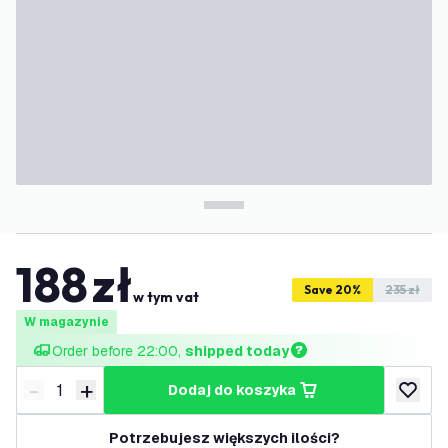
188
zł
Save 20%
235 zł
w tym vat
W magazynie
Order before 22:00, 
shipped today
-
+
dodaj do koszyka
Zmniejsz ilość
Zwiększ ilość
dodaj d
Potrzebujesz większych ilości?