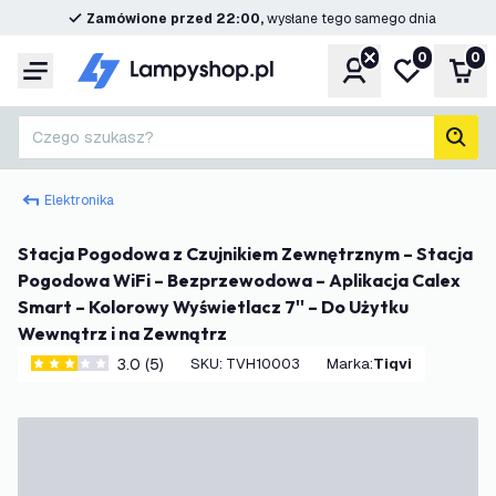
Zamówione przed 22:00,
wysłane tego samego dnia
0
0
Konto
Moja lista ż
Kos
Menu
Czego szukasz?
Szuk
Elektronika
Stacja Pogodowa z Czujnikiem Zewnętrznym – Stacja
Pogodowa WiFi – Bezprzewodowa – Aplikacja Calex
Smart – Kolorowy Wyświetlacz 7'' – Do Użytku
Wewnątrz i na Zewnątrz
3.0 (5)
SKU
:
TVH10003
Marka
:
Tiqvi
3 Gwiazdki oceny