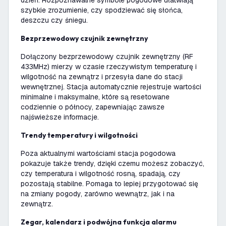
dzień. Rozpoznawalne symbole pogodowe ułatwiają
szybkie zrozumienie, czy spodziewać się słońca,
deszczu czy śniegu.
Bezprzewodowy czujnik zewnętrzny
Dołączony bezprzewodowy czujnik zewnętrzny (RF
433MHz) mierzy w czasie rzeczywistym temperaturę i
wilgotność na zewnątrz i przesyła dane do stacji
wewnętrznej. Stacja automatycznie rejestruje wartości
minimalne i maksymalne, które są resetowane
codziennie o północy, zapewniając zawsze
najświeższe informacje.
Trendy temperatury i wilgotności
Poza aktualnymi wartościami stacja pogodowa
pokazuje także trendy, dzięki czemu możesz zobaczyć,
czy temperatura i wilgotność rosną, spadają, czy
pozostają stabilne. Pomaga to lepiej przygotować się
na zmiany pogody, zarówno wewnątrz, jak i na
zewnątrz.
Zegar, kalendarz i podwójna funkcja alarmu