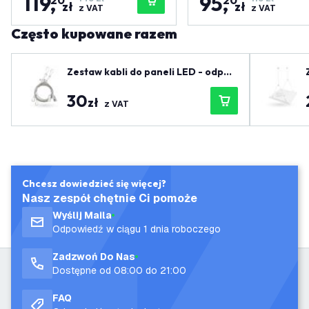
119
,
95
,
20
20
zł
zł
z VAT
z VAT
Często kupowane razem
Zestaw kabli do paneli LED - odpow
iedni dla długości do 150 cm
30
zł
z VAT
Chcesz dowiedzieć się więcej?
Nasz zespół chętnie Ci pomoże
Wyślij Maila
Odpowiedź w ciągu 1 dnia roboczego
Zadzwoń Do Nas
Dostępne od 08:00 do 21:00
FAQ