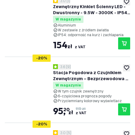
otwórz panel recenzji
3.0
[
1
]
3 Gwiazdki oceny
dodaj 
Zewnętrzny Kinkiet Ścienny LED -
Dwustronny - 9.5W - 3000K - IP54 -
Antracyt - Odpowiedni do Użytku
W magazynie
Wewnątrz i na Zewnątrz
Aluminium
W zestawie z źródłem światła
IP54: odporność na kurz i zachlapania
154
zł
z VAT
-
20
%
otwórz panel recenzji
3.6
[
9
]
3.6 Gwiazdki oceny
dodaj 
Stacja Pogodowa z Czujnikiem
Zewnętrznym – Bezprzewodowa –
Kolorowy Wyświetlacz 6,6'' – Ekran
W magazynie
Dotykowy – Do Użytku Wewnątrz i
W tym czujnik zewnętrzny
6-częściowa prognoza pogody
na Zewnątrz
Przyciemniany kolorowy wyświetlacz
95
,
20
119 zł
zł
z VAT
-
20
%
otwórz panel recenzji
3.0
[
5
]
3 Gwiazdki oceny