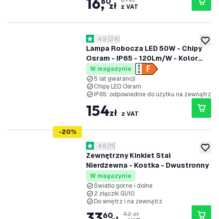
16
,
80
21 zł
zł
z VAT
otwórz panel recenzji
4.9
[
24
]
4.9 Gwiazdki oceny
dodaj 
Lampa Robocza LED 50W - Chipy
Osram - IP65 - 120Lm/W - Kolor
zimna biel - 5 lat gwarancji
W magazynie
5 lat gwarancji
Chipy LED Osram
IP65: odpowiednie do użytku na zewnątrz
154
zł
z VAT
-
20
%
otwórz panel recenzji
4.6
[
11
]
4.6 Gwiazdki oceny
dodaj 
Zewnętrzny Kinkiet Stal
Nierdzewna - Kostka - Dwustronny
W magazynie
Światło górne i dolne
2 złączki GU10
Do wnętrz i na zewnątrz
33
,
60
42 zł