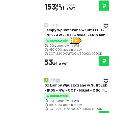
153
,
60
192 zł
zł
z VAT
0.0
[
0
]
0 Gwiazdki oceny
dodaj 
Lampy Wpuszczane w Sufit LED -
IP65 - 4W - CCT - Nikiel - Ø86 mm -
5 lat gwarancji - Do łazienki
W magazynie
100 Lumenów na Wat
>50 000 godzin pracy
CCT: 2200K/2700K/3000K/4000K
53
zł
z VAT
otwórz panel recenzji
4.0
[
2
]
4 Gwiazdki oceny
dodaj 
6x Lampy Wpuszczane w Sufit LED
- IP65 - 4W - CCT - Nikiel - Ø86 mm
- 5 lat gwarancji - Do łazienki
W magazynie
100 Lumenów na Wat
>50 000 godzin pracy
CCT: 2200K/2700K/3000K/4000K