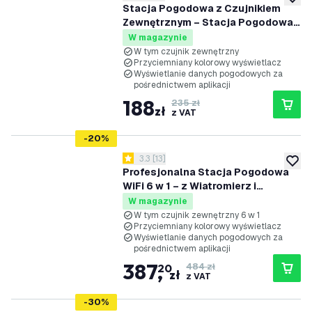
dodaj 
Stacja Pogodowa z Czujnikiem
Zewnętrznym – Stacja Pogodowa
WiFi – Bezprzewodowa – Aplikacja
W magazynie
Calex Smart – Kolorowy
W tym czujnik zewnętrzny
Przyciemniany kolorowy wyświetlacz
Wyświetlacz 7'' – Do Użytku
Wyświetlanie danych pogodowych za
Wewnątrz i na Zewnątrz
pośrednictwem aplikacji
188
235 zł
zł
z VAT
-
20
%
otwórz panel recenzji
3.3
[
13
]
3.3 Gwiazdki oceny
dodaj 
Profesjonalna Stacja Pogodowa
WiFi 6 w 1 – z Wiatromierz i
Deszczomierz – Bezprzewodowy
W magazynie
Czujnik Zewnętrzny – Kolorowy
W tym czujnik zewnętrzny 6 w 1
Przyciemniany kolorowy wyświetlacz
Wyświetlacz 7,3'' – Do Użytku
Wyświetlanie danych pogodowych za
Wewnątrz i na Zewnątrz
pośrednictwem aplikacji
387
,
20
484 zł
zł
z VAT
-
30
%