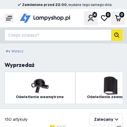
Zamówione przed 22:00,
wysłane tego samego dnia
0
0
Konto
Moja lista ż
Kos
Menu
Czego szukasz?
Szuk
Wstecz
Wyprzedaż
Oświetlenie wewnętrzne
Oświetlenie zewnęt
filtruj
150
artykuły
Zalecany