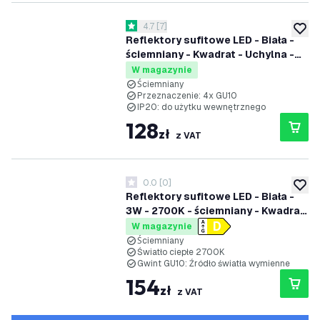
otwórz panel recenzji
4.7
[
7
]
4.7 Gwiazdki oceny
dodaj 
Reflektory sufitowe LED - Biała -
ściemniany - Kwadrat - Uchylna -
żarówka GU10 - Natynkowa
W magazynie
Ściemniany
Przeznaczenie: 4x GU10
IP20: do użytku wewnętrznego
128
zł
z VAT
0.0
[
0
]
0 Gwiazdki oceny
dodaj 
Reflektory sufitowe LED - Biała -
3W - 2700K - ściemniany - Kwadrat
- Uchylna
W magazynie
Ściemniany
Światło ciepłe 2700K
Gwint GU10: Źródło światła wymienne
154
zł
z VAT