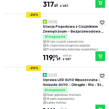
317
zł
z VAT
-
20
%
otwórz panel recenzji
3.5
[
8
]
3.5 Gwiazdki oceny
dodaj 
Stacja Pogodowa z Czujnikiem
Zewnętrznym – Bezprzewodowa –
Kolorowy Wyświetlacz 7'' – Ekran
W magazynie
Dotykowy – Do Użytku Wewnątrz i
W tym czujnik zewnętrzny
6-częściowa prognoza pogody
na Zewnątrz
Przyciemniany kolorowy wyświetlacz
119
,
20
149 zł
zł
z VAT
-
20
%
otwórz panel recenzji
5.0
[
1
]
5 Gwiazdki oceny
dodaj 
Oprawa LED GU10 Wpuszczana -
Gniazdo GU10 – Okrągła - Rio - Stal
nierdzewna - 85mm
W magazynie
Niski głębokość montażu
W pełni wyposażony
Łatwy montaż