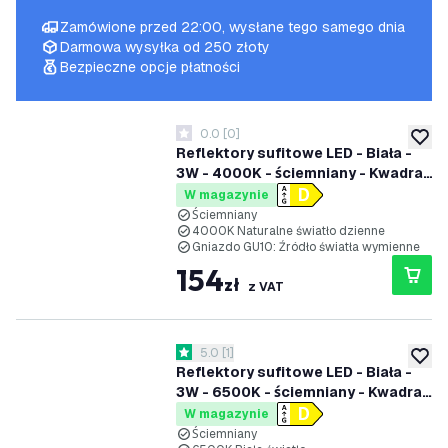
Zamówione przed 22:00, wysłane tego samego dnia
Darmowa wysyłka od 250 złoty
Bezpieczne opcje płatności
0.0
[
0
]
0 Gwiazdki oceny
dodaj 
Reflektory sufitowe LED - Biała -
3W - 4000K - ściemniany - Kwadrat
- Uchylna
W magazynie
Ściemniany
4000K Naturalne światło dzienne
Gniazdo GU10: Źródło światła wymienne
154
zł
z VAT
otwórz panel recenzji
5.0
[
1
]
5 Gwiazdki oceny
dodaj 
Reflektory sufitowe LED - Biała -
3W - 6500K - ściemniany - Kwadrat
- Uchylna
W magazynie
Ściemniany