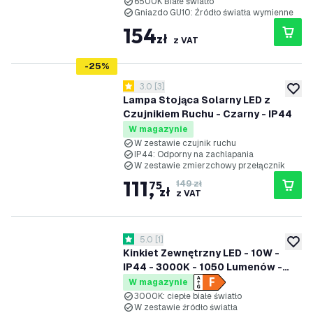
6500K Białe światło
Gniazdo GU10: Źródło światła wymienne
154
zł
z VAT
-
25
%
otwórz panel recenzji
3.0
[
3
]
3 Gwiazdki oceny
dodaj 
Lampa Stojąca Solarny LED z
Czujnikiem Ruchu - Czarny - IP44
W magazynie
W zestawie czujnik ruchu
IP44: Odporny na zachlapania
W zestawie zmierzchowy przełącznik
111
,
75
149 zł
zł
z VAT
otwórz panel recenzji
5.0
[
1
]
5 Gwiazdki oceny
dodaj 
Kinkiet Zewnętrzny LED - 10W -
IP44 - 3000K - 1050 Lumenów -
Czarny
W magazynie
3000K: ciepłe białe światło
W zestawie źródło światła