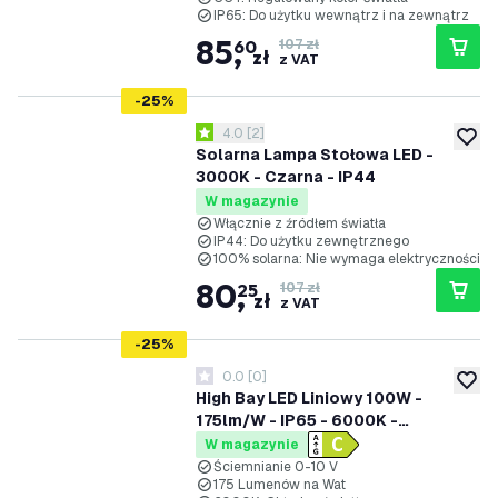
IP65: Do użytku wewnątrz i na zewnątrz
85
,
60
107 zł
zł
z VAT
-
25
%
otwórz panel recenzji
4.0
[
2
]
4 Gwiazdki oceny
dodaj 
Solarna Lampa Stołowa LED -
3000K - Czarna - IP44
W magazynie
Włącznie z źródłem światła
IP44: Do użytku zewnętrznego
100% solarna: Nie wymaga elektryczności
80
,
25
107 zł
zł
z VAT
-
25
%
0.0
[
0
]
0 Gwiazdki oceny
dodaj 
High Bay LED Liniowy 100W -
175lm/W - IP65 - 6000K -
Możliwość ściemniania - Chipy
W magazynie
Lumileds - Oświetlenie
Ściemnianie 0-10 V
175 Lumenów na Wat
magazynowe - 5 lat gwarancji