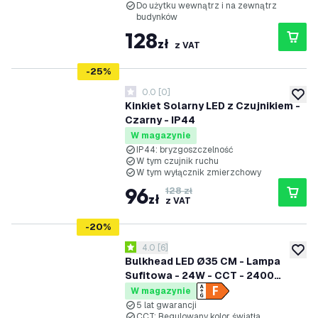
Do użytku wewnątrz i na zewnątrz
budynków
128
zł
z VAT
-
25
%
0.0
[
0
]
0 Gwiazdki oceny
dodaj 
Kinkiet Solarny LED z Czujnikiem -
Czarny - IP44
W magazynie
IP44: bryzgoszczelność
W tym czujnik ruchu
W tym wyłącznik zmierzchowy
96
128 zł
zł
z VAT
-
20
%
otwórz panel recenzji
4.0
[
6
]
4 Gwiazdki oceny
dodaj 
Bulkhead LED Ø35 CM - Lampa
Sufitowa - 24W - CCT - 2400
Lumenów - Czarny - IP65
W magazynie
Wodoodporność - 5 lat gwarancji
5 lat gwarancji
CCT: Regulowany kolor światła