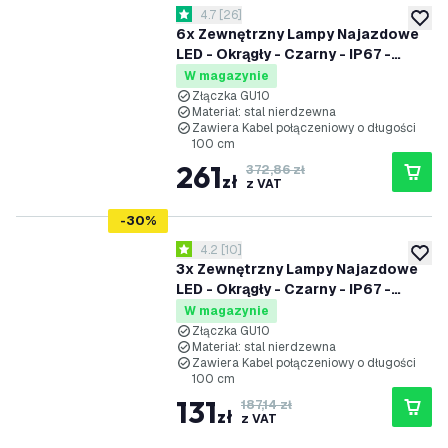
otwórz panel recenzji
4.7
[
26
]
4.7 Gwiazdki oceny
dodaj 
6x Zewnętrzny Lampy Najazdowe
LED - Okrągły - Czarny - IP67 -
Gniazdo GU10 - Kabel zasilający 1
W magazynie
metr
Złączka GU10
Materiał: stal nierdzewna
Zawiera Kabel połączeniowy o długości
100 cm
261
372,86 zł
zł
z VAT
-
30
%
otwórz panel recenzji
4.2
[
10
]
4.2 Gwiazdki oceny
dodaj 
3x Zewnętrzny Lampy Najazdowe
LED - Okrągły - Czarny - IP67 -
Gniazdo GU10 - Kabel zasilający 1
W magazynie
metr
Złączka GU10
Materiał: stal nierdzewna
Zawiera Kabel połączeniowy o długości
100 cm
131
187,14 zł
zł
z VAT