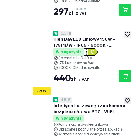
6000K: Chłodne światło
297
396 zł
zł
z VAT
otwórz panel recenzji
5.0
[
1
]
5 Gwiazdki oceny
dodaj 
High Bay LED Liniowy 150W -
175lm/W - IP65 - 6000K -
Możliwość ściemniania - Chipy
W magazynie
Lumileds - Oświetlenie
Ściemnianie 0-10 V
175 Lumenów na Wat
magazynowe - 5 lat gwarancji
6000K: Chłodne światło
440
zł
z VAT
-
20
%
otwórz panel recenzji
4.8
[
5
]
4.8 Gwiazdki oceny
dodaj 
Inteligentna zewnętrzna kamera
bezpieczeństwa PTZ - WiFi
W magazynie
Komunikacja dwukierunkowa
Obracane i pochylane przez aplikację
Widzenie nocne & Wykrywanie ruchu