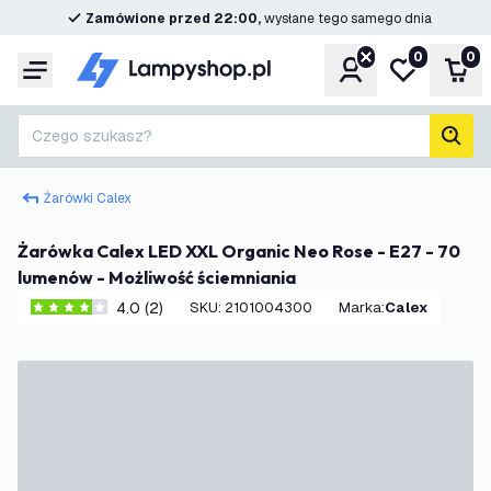
Zamówione przed 22:00,
wysłane tego samego dnia
0
0
Konto
Moja lista ż
Kos
Menu
Czego szukasz?
Szuk
Żarówki Calex
Żarówka Calex LED XXL Organic Neo Rose - E27 - 70
lumenów - Możliwość ściemniania
4.0 (2)
SKU
:
2101004300
Marka
:
Calex
4 Gwiazdki oceny