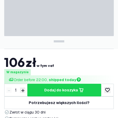
106
zł
w tym vat
W magazynie
Order before 22:00, 
shipped today
-
+
dodaj do koszyka
Zmniejsz ilość
Zwiększ ilość
dodaj d
Potrzebujesz większych ilości?
Zwrot w ciągu 30 dni