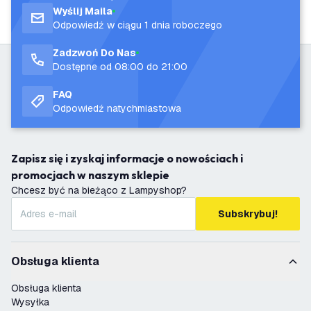
Wyślij Maila
Odpowiedź w ciągu 1 dnia roboczego
Zadzwoń Do Nas
Dostępne od 08:00 do 21:00
FAQ
Odpowiedź natychmiastowa
Zapisz się i zyskaj informacje o nowościach i
promocjach w naszym sklepie
Chcesz być na bieżąco z Lampyshop?
Subskrybuj!
Obsługa klienta
Obsługa klienta
Wysyłka