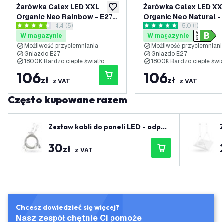
Żarówka Calex LED XXL
Żarówka Calex LED X
dodaj do listy życzeń
Organic Neo Rainbow - E27 -
Organic Neo Natural - 
otwórz panel recenzji
4.4 (5)
otwórz panel 
5.0 (1)
200 lumenów - Możliwość
150 lumenów - Możli
4.4 Gwiazdki oceny
5 Gwiazdki oceny
W magazynie
W magazynie
ściemniania
przyciemniania
Możliwość przyciemniania
Możliwość przyciemniani
Gniazdo E27
Gniazdo E27
1800K Bardzo ciepłe światło
1800K Bardzo ciepłe świ
106
106
zł
zł
z VAT
z VAT
Często kupowane razem
Zestaw kabli do paneli LED - odpow
iedni dla długości do 150 cm
30
zł
z VAT
Chcesz dowiedzieć się więcej?
Nasz zespół chętnie Ci pomoże