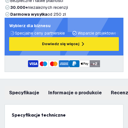
Bezpieczne i łatwe płatności
30.000+
niezależnych recenzji
Darmowa wysyłka
od 250 zł
Wybierz dla biznesu
Specjalne ceny partnerskie
Wsparcie projektowe i plan
Dowiedz się więcej
+
2
Specyfikacje
informacje o produkcie
recen
Specyfikacje techniczne