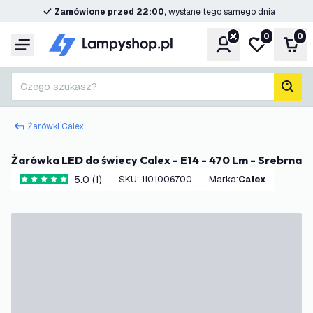
Zamówione przed 22:00,
wysłane tego samego dnia
0
0
Konto
Moja lista ż
Kos
Menu
Czego szukasz?
Szuk
Żarówki Calex
Żarówka LED do świecy Calex - E14 - 470 Lm - Srebrna
5.0 (1)
SKU
:
1101006700
Marka
:
Calex
5 Gwiazdki oceny