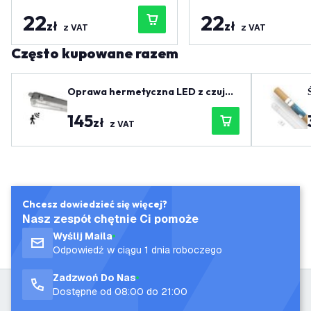
22
22
zł
zł
z VAT
z VAT
Często kupowane razem
Oprawa hermetyczna LED z czujni
kiem 150 cm - IP65
145
zł
z VAT
Chcesz dowiedzieć się więcej?
Nasz zespół chętnie Ci pomoże
Wyślij Maila
Odpowiedź w ciągu 1 dnia roboczego
Zadzwoń Do Nas
Dostępne od 08:00 do 21:00