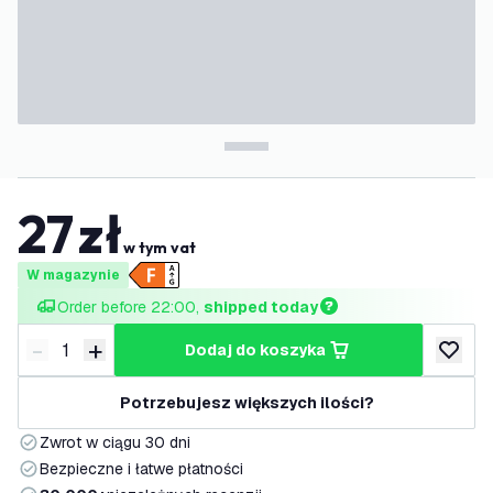
27
zł
w tym vat
W magazynie
Order before 22:00, 
shipped today
-
+
dodaj do koszyka
Zmniejsz ilość
Zwiększ ilość
dodaj d
Potrzebujesz większych ilości?
Zwrot w ciągu 30 dni
Bezpieczne i łatwe płatności