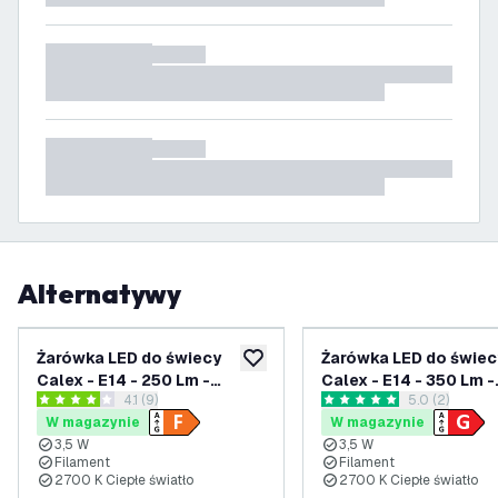
Alternatywy
Żarówka LED do świecy
Żarówka LED do świec
dodaj do listy życzeń
Calex - E14 - 250 Lm -
Calex - E14 - 350 Lm -
otwórz panel recenzji
4.1 (9)
otwórz panel 
5.0 (2)
Srebrny
Srebrny
4.1 Gwiazdki oceny
5 Gwiazdki oceny
W magazynie
W magazynie
3,5 W
3,5 W
Filament
Filament
2700 K Ciepłe światło
2700 K Ciepłe światło