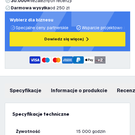
30.000+
niezależnych recenzji
Darmowa wysyłka
od 250 zł
Wybierz dla biznesu
Specjalne ceny partnerskie
Wsparcie projektowe i plan
Dowiedz się więcej
+
2
Specyfikacje
informacje o produkcie
recen
Specyfikacje techniczne
Żywotność
15 000 godzin