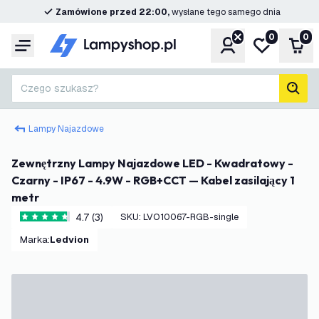
Zamówione przed 22:00,
wysłane tego samego dnia
0
0
Konto
Moja lista ż
Kos
Menu
Czego szukasz?
Szuk
Lampy Najazdowe
Zewnętrzny Lampy Najazdowe LED - Kwadratowy -
Czarny - IP67 - 4.9W - RGB+CCT — Kabel zasilający 1
metr
4.7 (3)
SKU
:
LVO10067-RGB-single
4.7 Gwiazdki oceny
Marka
:
Ledvion