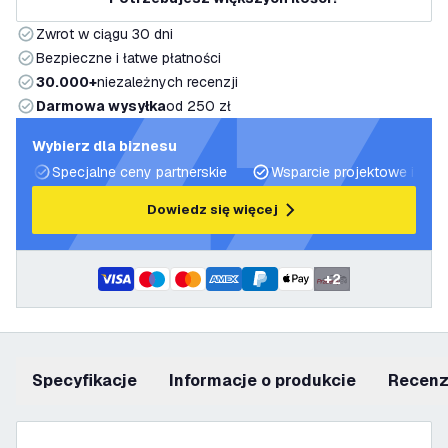
Zwrot w ciągu 30 dni
Bezpieczne i łatwe płatności
30.000+
niezależnych recenzji
Darmowa wysyłka
od 250 zł
Wybierz dla biznesu
Specjalne ceny partnerskie
Wsparcie projektowe i plan
Dowiedz się więcej
+
2
Specyfikacje
informacje o produkcie
recen