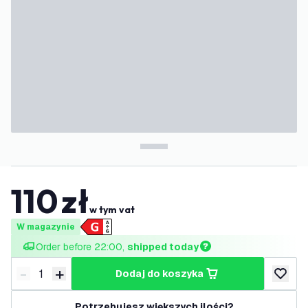
110
zł
w tym vat
W magazynie
Order before 22:00, 
shipped today
-
+
dodaj do koszyka
Zmniejsz ilość
Zwiększ ilość
dodaj d
Potrzebujesz większych ilości?