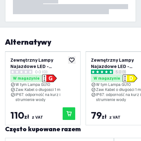
Alternatywy
Zewnętrzny Lampy
Zewnętrzny Lampy
dodaj do listy życzeń
Najazdowe LED -
Najazdowe LED -
0.0 (0)
otwórz panel 
5.0 (1)
Kwadratowy - Czarny - IP67
Kwadratowy - Czarny 
0 Gwiazdki oceny
5 Gwiazdki oceny
W magazynie
W magazynie
- 5W - RGBWW — Kabel
- 3W - 4000K - Kabel
W tym Lampa GU10
W tym Lampa GU10
zasilający 1 metr
zasilający 1 metr
Zaw. Kabel o długości 1 m
Zaw. Kabel o długości 1 m
IP67: odporność na kurz i
IP67: odporność na kurz i
strumienie wody
strumienie wody
110
79
zł
zł
z VAT
z VAT
Często kupowane razem