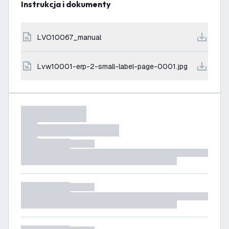
Instrukcja i dokumenty
LVO10067_manual
lvw10001-erp-2-small-label-page-0001.jpg