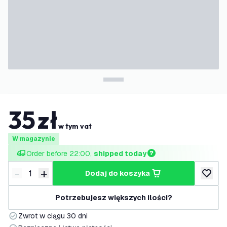
35
zł
w tym vat
W magazynie
Order before 22:00, 
shipped today
-
+
dodaj do koszyka
Zmniejsz ilość
Zwiększ ilość
dodaj d
Potrzebujesz większych ilości?
Zwrot w ciągu 30 dni