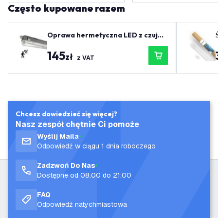
Często kupowane razem
Oprawa hermetyczna LED z czujni
kiem 150 cm - IP65
145
zł
z VAT
Chcesz dowiedzieć się więcej?
Nasz zespół chętnie Ci pomoże
Wyślij Maila
Odpowiedź w ciągu 1 dnia roboczego
Zadzwoń Do Nas
Dostępne od 08:00 do 21:00
FAQ
Odpowiedź natychmiastowa