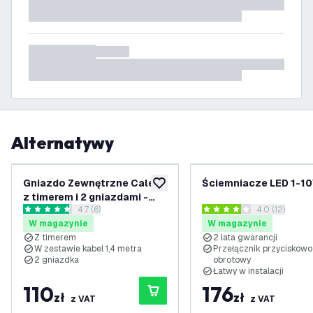
Alternatywy
Gniazdo Zewnętrzne Calex
Ściemniacze LED 1-1
dodaj do listy życzeń
z timerem i 2 gniazdami -
otwórz panel recenzji
4.7 (6)
otwórz panel 
4.0 (12)
IP44
4.7 Gwiazdki oceny
4 Gwiazdki oceny
W magazynie
W magazynie
Z timerem
2 lata gwarancji
W zestawie kabel 1,4 metra
Przełącznik przyciskowo
2 gniazdka
obrotowy
Łatwy w instalacji
110
176
zł
zł
z VAT
z VAT