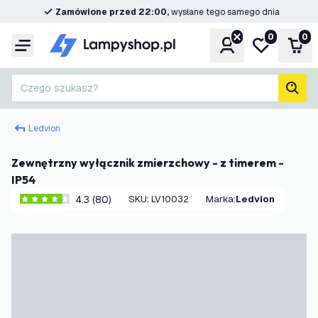
Zamówione przed 22:00,
wysłane tego samego dnia
0
0
Konto
Moja lista ż
Kos
Menu
Czego szukasz?
Szuk
Ledvion
Zewnętrzny wyłącznik zmierzchowy - z timerem -
IP54
4.3 (80)
SKU
:
LV10032
Marka
:
Ledvion
4.3 Gwiazdki oceny