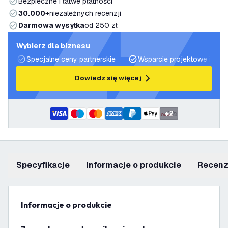
Bezpieczne i łatwe płatności
30.000+
niezależnych recenzji
Darmowa wysyłka
od 250 zł
Wybierz dla biznesu
Specjalne ceny partnerskie
Wsparcie projektowe i plan
Dowiedz się więcej
+
2
Specyfikacje
informacje o produkcie
recen
informacje o produkcie